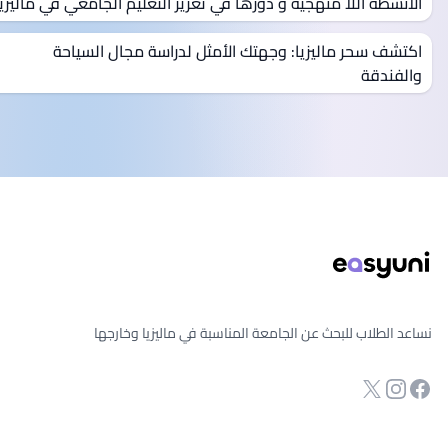
الأنشطة اللا منهجية و دورها في تعزيز التعليم الجامعي في ماليزيا
اكتشف سحر ماليزيا: وجهتك الأمثل لدراسة مجال السياحة
والفندقة
يل الصفحة
نساعد الطلاب للبحث عن الجامعة المناسبة في ماليزيا وخارجها
انستجرام
Twitter
فحة الفيسبوك