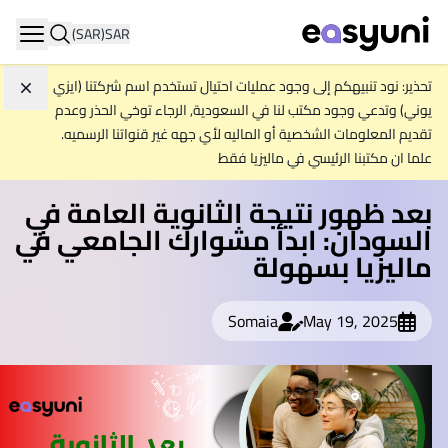
(SAR)
SAR
igation
تحذير: نود تنبيهكم إلى وجود عمليات احتيال تستخدم اسم شركتنا (ايزي
تجاهل
يوني) وتدعي وجود مكتب لنا في السعودية, الرجاء توخي الحذر وعدم
تقديم المعلومات الشخصية أو الماليه لأي جهه غير قنواتنا الرسميه.
علما ان مكتبنا الرئيسي في ماليزيا فقط
بعد ظهور نتيجة الثانوية العامة في
السودان: ابدأ مشوارك الجامعي في
ماليزيا بسهولة
Somaia
May 19, 2025