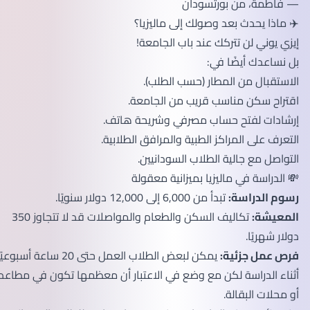
— فاطمة، من بورتسودان
✈️ ماذا يحدث بعد وصولك إلى ماليزيا؟
إيزي يوني لن تتركك عند باب الجامعة!
بل نساعدك أيضًا في:
الاستقبال من المطار (حسب الطلب).
اقتراح سكن مناسب قريب من الجامعة.
إرشادات لفتح حساب مصرفي وشريحة هاتف.
التعرف على المراكز الطبية والمرافق الطلابية.
التواصل مع جالية الطلاب السودانيين.
💸 الدراسة في ماليزيا بميزانية معقولة
رسوم الدراسة:
تبدأ من 6,000 إلى 12,000 دولار سنويًا.
المعيشة:
تكاليف السكن والطعام والمواصلات قد لا تتجاوز 350
دولار شهريًا.
فرص عمل جزئية:
يمكن لبعض الطلاب العمل حتى 20 ساعة أسبوعيًا
أثناء الدراسة لكن مع وضع في الاعتبار أن معظمها تكون في مطاعم
أو محلات البقالة.