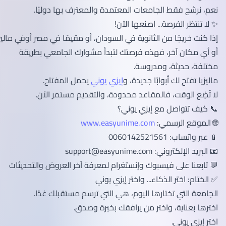
نعم، نرشح فقط الجامعات المعتمدة والمعترف بها دوليًا.
✨ لا تنتظر الفرصة... اصنعها الآن!
إذا كنت خريجًا من الثانوية في السودان، أو مقيمًا في مصر أوفي ماليزيا
أو أي مكان آخر، فهذه فرصتك لتبدأ مشوارك الجامعي بطريقة
مختلفة، حديثة، ومدروسة.
ماليزيا تفتح لك أبوابًا جديدة، و
إيزي يوني
يحمل المفتاح.
لا تُضِع الوقت، فالمقاعد محدودة، والتقديم مستمر الآن.
📞 كيف تتواصل مع إيزي يوني؟
🌐 الموقع الرسمي:
www.easyunime.com
📱 عبر واتساب: 0060142521561
📧 البريد الإلكتروني:
support@easyunime.com
💬 تابعنا على فيسبوك وإنستغرام لمعرفة آخر العروض والتحديثات
✅ الختام: اختر الذكاء... واختر إيزي يوني
الجامعة التي تختارها اليوم، هي التي ترسم مستقبلك غدًا.
اخترها بعناية، واختر من يرافقك بخبرة وصدق.
اختر إيزي يوني.