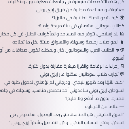
كل هذه التخصصات متوفرة في جامعات معترف بها، وبتكاليف
معقولة، وبمساعدة مجانية من فريق إيزي يوني.
🌍 كيف تبدو الحياة الطلابية في ماليزيا؟
كطالب سوداني، ستعيش في بيئة مريحة وآمنة:
🕌 بلد إسلامي، تتوفر فيه المساجد والمأكولات الحلال في كل مكان.
🧳 المواصلات رخيصة وسهلة، والأسواق مليئة بكل ما تحتاجه.
🧑‍🎓 الطلاب العرب والسودانيون كثر، ويمكنك تكوين صداقات من أول
أسبوع.
🧾 إجراءات الإقامة والفيزا ميسّرة مقارنة بدول كثيرة.
💬 تجارب طلاب سودانيين سجّلوا عبر إيزي يوني
"كنت تائهًا بعد ظهور نتيجتي، ودرجاتي لم تؤهلني لدخول كلية في
السودان. إيزي يوني ساعدوني أجد تخصص مناسب، وسجّلت في جامعة
ممتازة، بدون ما أدفع ولا مليم!"
— علاء، من الخرطوم
"الفرق الحقيقي هو المتابعة. حتى بعد الوصول، ساعدوني في
السكن، وفتح الحساب البنكي، وكل التفاصيل. شكراً إيزي يوني!"