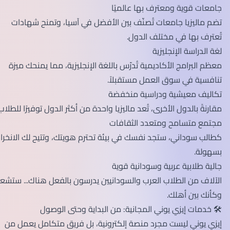
جامعات قوية ومعترف بها عالميًا
تضم ماليزيا جامعات تُصنّف بين الأفضل في آسيا، وتمنح شهادات
تُعترف بها في مختلف الدول.
لغة الدراسة الإنجليزية
معظم البرامج الأكاديمية تُدرّس باللغة الإنجليزية، مما يمنحك ميزة
تنافسية في سوق العمل مستقبلاً.
تكاليف معيشية ودراسية منخفضة
مقارنةً بالدول الأخرى، تُعد ماليزيا واحدة من أكثر الدول توفيرًا للطلاب.
مجتمع متسامح ومتعدد الثقافات
كطالب سوداني، ستجد نفسك في بيئة تحترم هويتك، وتتيح لك الانخراط
بسهولة.
جالية طلابية عربية وسودانية قوية
الآلاف من الطلاب العرب والسودانيين يدرسون بالفعل هناك... ستشعر
وكأنك بين أهلك.
🛠️ خدمات إيزي يوني المجانية: من البداية وحتى الوصول
إيزي يوني ليست مجرد منصة إلكترونية، بل فريق متكامل يعمل من