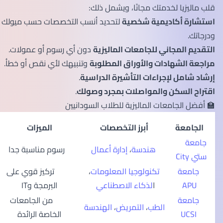
قلب ماليزيا لخدمتك مجانًا، ويشمل ذلك:
استشارة أكاديمية شخصية
لتحديد أنسب التخصصات حسب ميولك
ودرجاتك.
التقديم المجاني للجامعات الماليزية
دون أي رسوم أو عمولات.
مراجعة الشهادات والأوراق المطلوبة
وتنبيهك لأي نقص أو خطأ.
إرشاد شامل لإجراءات التأشيرة الدراسية
.
اقتراح السكن والمواصلات بمجرد وصولك
.
🏫 أفضل الجامعات الماليزية للطلاب السودانيين
الجامعة
أبرز التخصصات
الميزات
جامعة
هندسة
،
إدارة أعمال
رسوم مناسبة جدا
ستي City
جامعة
تكنولوجيا المعلومات
،
تركيز قوي على
APU
ا
لذكاء الاصطناعي
البرمجة وIT
جامعة
من الجامعات
الطب
،
التمريض
،
الهندسة
UCSI
الخاصة الرائدة