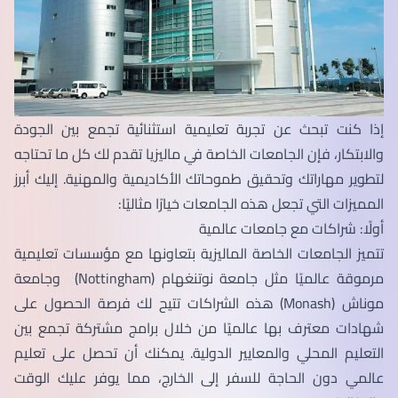
إذا كنت تبحث عن تجربة تعليمية استثنائية تجمع بين الجودة
والابتكار، فإن الجامعات الخاصة في ماليزيا تقدم لك كل ما تحتاجه
لتطوير مهاراتك وتحقيق طموحاتك الأكاديمية والمهنية. إليك أبرز
المميزات التي تجعل هذه الجامعات خيارًا مثاليًا:
أولًا: شراكات مع جامعات عالمية
تتميز الجامعات الخاصة الماليزية بتعاونها مع مؤسسات تعليمية
مرموقة عالميًا مثل جامعة نوتنغهام (Nottingham) وجامعة
موناش (Monash) هذه الشراكات تتيح لك فرصة الحصول على
شهادات معترف بها عالميًا من خلال برامج مشتركة تجمع بين
التعليم المحلي والمعايير الدولية. يمكنك أن تحصل على تعليم
عالمي دون الحاجة للسفر إلى الخارج، مما يوفر عليك الوقت