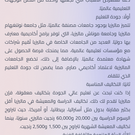
التعليمية عالميًا.
أولًا: جودة التعليم
تتميز ماليزيا بوجود جامعات مصنفة عالميًا، مثل جامعة نوتنغهام
ماليزيا وجامعة موناش ماليزيا، التي توفر برامج أكاديمية معترف
بها دوليًا. العديد من الجامعات الخاصة في ماليزيا تُقيم شراكات
مع مؤسسات تعليمية عالمية، مما يمنحك فرصة الحصول على
شهادة معتمدة عالميًا. بالإضافة إلى ذلك، تخضع الجامعات
الماليزية لاعتماد أكاديمي صارم، مما يضمن لك جودة التعليم
الذي تتلقاه.
ثانيًا: التكاليف المناسبة
إذا كنت تبحث عن تعليم عالي الجودة بتكاليف معقولة، فإن
ماليزيا تقدم لك ذلك. تكاليف الدراسة والمعيشة في ماليزيا أقل
بكثير مقارنة بدول مثل أستراليا، بريطانيا، أو أمريكا، حيث تتراوح
الرسوم الدراسية بين 20,000 و60,000 رنجيت ماليزي سنويًا، بينما
تكاليف المعيشة الشهرية تتراوح بين 1,500 و2,500 رنجيت.
ثالثًا: البيئة المتنوعة والثقافة الغنية