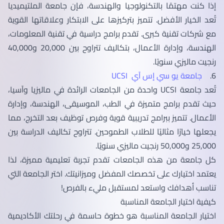
إذا كنت مهتمًا بالتكنولوجيا والهندسة، فإن جامعة الملتيميديا
تُعد الخيار الأفضل. تتميز بتركيزها على الابتكار وعلاقاتها القوية
مع شركات تقنية كبرى. تقدم برامج دراسية في تقنية المعلومات،
الهندسة، وإدارة الأعمال، بتكاليف تتراوح بين 20,000 و40,000
رنجيت ماليزي سنويًا.
6.
جامعة يو سي إس آي UCSI
تُعد جامعة UCSI واحدة من الجامعات الرائدة في ماليزيا وآسيا،
حيث تقدم برامج متميزة في الطب، الموسيقى، الهندسة، وإدارة
الأعمال. تتميز ببرامج تدريبية قوية وفرص توظيف بعد التخرج، مما
يجعلها خيارًا مثاليًا للطلاب الطموحين. تتراوح تكاليف الدراسة بين
25,000 و50,000 رنجيت ماليزي سنويًا.
كل جامعة من هذه الجامعات تقدم تجربة تعليمية مميزة، لذا
يعتمد اختيارك على تخصصك المفضل وميزانيتك. اختر الجامعة التي
تناسب أهدافك واستعد لمستقبل مليء بالفرص!
كيفية اختيار الجامعة المناسبة
اختيار الجامعة المناسبة هو خطوة حاسمة في رحلتك الأكاديمية