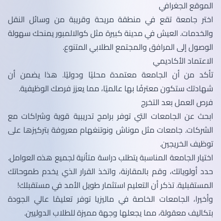
الموقع الجغرافي
اختر جامعة تقع في منطقة مريحة وقريبة من وسائل النقل
والخدمات. العيش في مدينة كبيرة مثل كوالالمبور يمنحك سهولة
الوصول إلى المرافق والمجتمع الطلابي المتنوع.
الاعتماد الأكاديمي
تأكد من أن الجامعة معتمدة محليًا ودوليًا. هذا يضمن أن
شهادتك ستكون معترفًا بها عالميًا، مما يعزز فرصك الوظيفية.
فرص العمل بعد التخرج
ابحث عن الجامعات التي توفر برامج تدريبية قوية وشراكات مع
الشركات. جامعات مثل موناش ونوتنغهام معروفة بتركيزها على
توظيف الخريجين.
اختيار الجامعة المناسبة يتطلب دراسة متأنية لجميع هذه العوامل.
حدد أولوياتك، وقم بالمقارنة، واتخذ القرار الذي يخدم طموحاتك
المستقبلية. تذكر أن التعليم استثمار طويل الأمد في مستقبلك!
وأخيرا، الجامعات الخاصة في ماليزيا توفر تعليمًا عالي الجودة
بتكاليف معقولة، مما يجعلها وجهة مميزة للطلاب الدوليين.