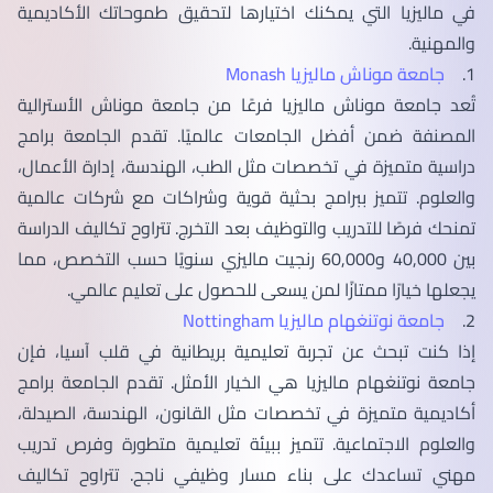
في ماليزيا التي يمكنك اختيارها لتحقيق طموحاتك الأكاديمية
والمهنية.
1.
جامعة موناش ماليزيا Monash
تُعد جامعة موناش ماليزيا فرعًا من جامعة موناش الأسترالية
المصنفة ضمن أفضل الجامعات عالميًا. تقدم الجامعة برامج
دراسية متميزة في تخصصات مثل الطب، الهندسة، إدارة الأعمال،
والعلوم. تتميز ببرامج بحثية قوية وشراكات مع شركات عالمية
تمنحك فرصًا للتدريب والتوظيف بعد التخرج. تتراوح تكاليف الدراسة
بين 40,000 و60,000 رنجيت ماليزي سنويًا حسب التخصص، مما
يجعلها خيارًا ممتازًا لمن يسعى للحصول على تعليم عالمي.
2.
جامعة نوتنغهام ماليزيا Nottingham
إذا كنت تبحث عن تجربة تعليمية بريطانية في قلب آسيا، فإن
جامعة نوتنغهام ماليزيا هي الخيار الأمثل. تقدم الجامعة برامج
أكاديمية متميزة في تخصصات مثل القانون، الهندسة، الصيدلة،
والعلوم الاجتماعية. تتميز ببيئة تعليمية متطورة وفرص تدريب
مهني تساعدك على بناء مسار وظيفي ناجح. تتراوح تكاليف