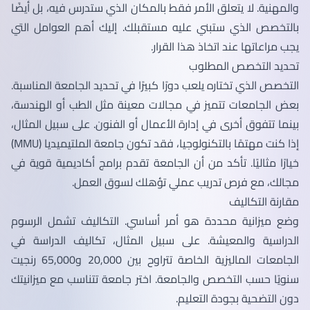
والمهنية. لا يتعلق الأمر فقط بالمكان الذي ستدرس فيه، بل أيضًا
بالتخصص الذي ستبني عليه مستقبلك. إليك أهم العوامل التي
يجب مراعاتها عند اتخاذ هذا القرار.
تحديد التخصص المطلوب
التخصص الذي تختاره يلعب دورًا كبيرًا في تحديد الجامعة المناسبة.
بعض الجامعات تتميز في مجالات معينة مثل الطب أو الهندسة،
بينما تتفوق أخرى في إدارة الأعمال أو الفنون. على سبيل المثال،
إذا كنت مهتمًا بالتكنولوجيا، فقد تكون جامعة الملتيميديا (MMU)
خيارًا مثاليًا. تأكد من أن الجامعة تقدم برامج أكاديمية قوية في
مجالك، مع فرص تدريب عملي تؤهلك لسوق العمل.
مقارنة التكاليف
وضع ميزانية محددة هو أمر أساسي. التكاليف تشمل الرسوم
الدراسية والمعيشة. على سبيل المثال، تكاليف الدراسة في
الجامعات الماليزية الخاصة تتراوح بين 20,000 و65,000 رنجيت
سنويًا حسب التخصص والجامعة. اختر جامعة تتناسب مع ميزانيتك
دون التضحية بجودة التعليم.