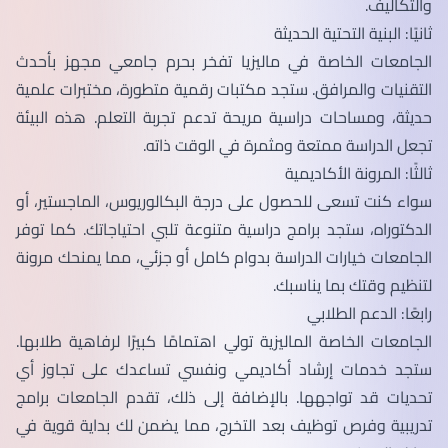
والتكاليف.
ثانيًا: البنية التحتية الحديثة
الجامعات الخاصة في ماليزيا تفخر بحرم جامعي مجهز بأحدث
التقنيات والمرافق. ستجد مكتبات رقمية متطورة، مختبرات علمية
حديثة، ومساحات دراسية مريحة تدعم تجربة التعلم. هذه البيئة
تجعل الدراسة ممتعة ومثمرة في الوقت ذاته.
ثالثًا: المرونة الأكاديمية
سواء كنت تسعى للحصول على درجة البكالوريوس، الماجستير، أو
الدكتوراه، ستجد برامج دراسية متنوعة تلبي احتياجاتك. كما توفر
الجامعات خيارات الدراسة بدوام كامل أو جزئي، مما يمنحك مرونة
لتنظيم وقتك بما يناسبك.
رابعًا: الدعم الطلابي
الجامعات الخاصة الماليزية تولي اهتمامًا كبيرًا لرفاهية طلابها.
ستجد خدمات إرشاد أكاديمي ونفسي تساعدك على تجاوز أي
تحديات قد تواجهها. بالإضافة إلى ذلك، تقدم الجامعات برامج
تدريبية وفرص توظيف بعد التخرج، مما يضمن لك بداية قوية في