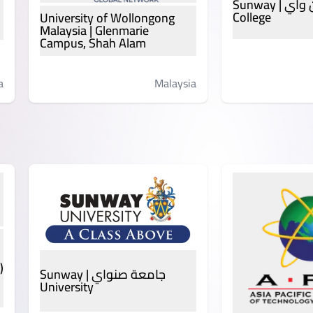
كلية صن واي | Sunway
College
University of Wollongong
Malaysia | Glenmarie
Campus, Shah Alam
a
Malaysia
)
جامعة صنواي | Sunway
University