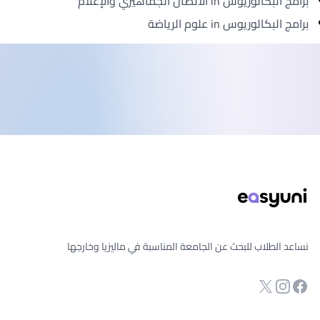
برامج البكالوريوس in الاتصال الجماهيري والإعلام
برامج البكالوريوس in علوم الرياضة
ذييل الصفحة
نساعد الطلاب للبحث عن الجامعة المناسبة في ماليزيا وخارجها
انستجرام
Twitter
صفحة الفيسبوك