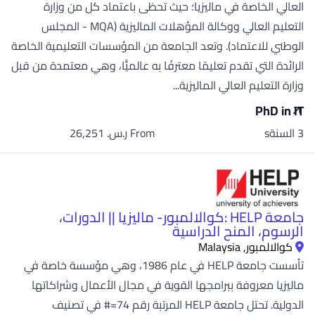
العالي الخاصة في ماليزيا؛ حيث تحظى باعتماد كل من وزارة
التعليم العالي ووكالة المؤهلات الماليزية (MQA - المجلس
الوطني للاعتماد). وتعد الجامعة من المؤسسات التعليمية الخاصة
الرائدة التي تقدم تعليمًا معترفًا به عالميًّا، وهي معتمدة من قبل
وزارة التعليم العالي الماليزية...
PhD in IT
3 السنةs
From ر.س.‏ 26,251
جامعة HELP :كوالالمبور- ماليزيا || الدورات،
الرسوم، المنح الدراسية
كوالالمبور, Malaysia
تأسست جامعة HELP في عام 1986، وهي مؤسسة خاصة في
ماليزيا معروفة ببرامجها القوية في مجال الأعمال وشراكاتها
الدولية. تحتل جامعة HELP المرتبة رقم 74=# في تصنيف