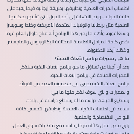
اكتساب الخبرات العلمية وتطبيقها بطريقة إيجابية فيما يفيد على
كافة الجوانب، ويتم الابتعاث إلى أحد الدول التي تشتهر بمكانتها
العلمية مثل بريطانيا والولايات المتحدة الأمريكية وكندا وسويسرا
وسنغافورة، وأهم ما يميز هذا البرنامج أنه متاح طوال العام فيما
يخص كافة المراحل التعليمية المختلفة البكالوريوس والماجستير
وكذلك أيضًا الدكتوراه.
ما هي مميزات برنامج ابتعاث النخبة؟
بعد أن أجبنا عن تساؤل ما هو برنامج ابتعاث النخبة سنذكر
المميزات المتاحة في برنامج ابتعاث النخبة.
برنامج ابتعاث النخبة يحوي في مضمونه العديد من الفوائد
والمميزات والتي سوف نذكر منها ما يلي:
يستطيع المبتعث دراسة ما لم يستطع دراسته في بلاده.
يساعد في اكتساب الخبرات العلمية وتطبيقها لتحسين كافة
النواحي الاقتصادية والعلمية.
يتيح فرص عمل هائلة فيما يتناسب مع متطلبات سوق العمل.
منح المبتعث شهادة معتمدة ذات مكانة علمية تقديرية في