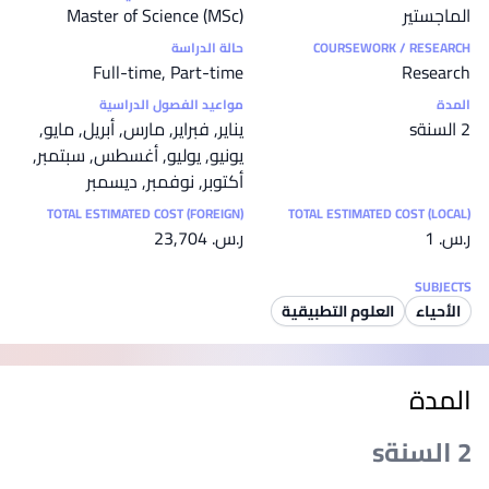
الماجستير
Master of Science (MSc)
COURSEWORK / RESEARCH
حالة الدراسة
Full-time, Part-time
Research
المدة
مواعيد الفصول الدراسية
2 السنةs
يناير, فبراير, مارس, أبريل, مايو,
يونيو, يوليو, أغسطس, سبتمبر,
أكتوبر, نوفمبر, ديسمبر
TOTAL ESTIMATED COST (FOREIGN)
TOTAL ESTIMATED COST (LOCAL)
ر.س.‏ 1
ر.س.‏ 23,704
SUBJECTS
الأحياء
العلوم التطبيقية
المدة
2 السنةs