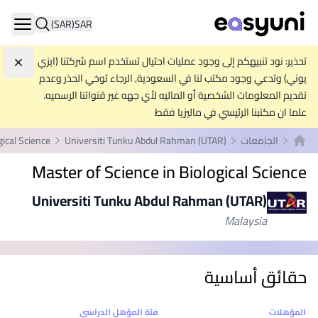
(SAR)
SAR
ation
تحذير: نود تنبيهكم إلى وجود عمليات احتيال تستخدم اسم شركتنا (ايزي
تجاه
يوني) وتدعي وجود مكتب لنا في السعودية, الرجاء توخي الحذر وعدم
تقديم المعلومات الشخصية أو الماليه لأي جهه غير قنواتنا الرسميه.
علما ان مكتبنا الرئيسي في ماليزيا فقط
الجامعات
Universiti Tunku Abdul Rahman (UTAR)
gical Science
الصفحة الرئيسية
Master of Science in Biological Science
Universiti Tunku Abdul Rahman (UTAR)
Malaysia
حقائق أساسية
إحصائيات
المؤهلات
فئة المؤهل الدراسي