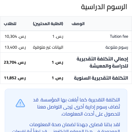
الرسوم الدراسية
الوصف
(الطلبة المحليين)
للطلاب
Tuition fee
ر.س.‏ 1
ر.س.‏ 10,304
رسوم متنوعة
البيانات غير متوفرة
ر.س.‏ 13,400
إجمالي التكلفة التقديرية
ر.س.‏ 1
ر.س.‏ 23,704
للدراسة والمعيشة
التكلفة التقديرية السنوية
ر.س.‏ 1
ر.س.‏ 11,852
التكلفة التقديرية كما أبلغت بها المؤسسة. قد
تُضاف رسوم إدارية أخرى. يُرجى التواصل معنا
للحصول على أحدث المعلومات.
لقد بذلنا قصارى جهدنا لضمان صحة المعلومات
الموجودة في هذا الموقع الإلكتروني. قد تطرأ أية تغييرات