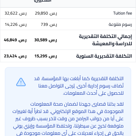
المحليين)
Tuition fee
ر.س.‏ 29,850
ر.س.‏ 32,622
رسوم متنوعة
ر.س.‏ 739
ر.س.‏ 14,226
إجمالي التكلفة التقديرية
ر.س.‏ 30,589
ر.س.‏ 46,849
للدراسة والمعيشة
التكلفة التقديرية السنوية
ر.س.‏ 15,295
ر.س.‏ 23,424
التكلفة التقديرية كما أبلغت بها المؤسسة. قد
تُضاف رسوم إدارية أخرى. يُرجى التواصل معنا
للحصول على أحدث المعلومات.
لقد بذلنا قصارى جهدنا لضمان صحة المعلومات
الموجودة في هذا الموقع الإلكتروني. قد تطرأ أية تغييرات
على أيا من جوانب البرامج من وقت لآخر بسبب ظروف غير
متوقعة تخرج عن سيطرتنا، وتحتفظ المؤسسة وإيزي يوني
بالحق في إجراء تعديلات على أي معلومات موجودة في