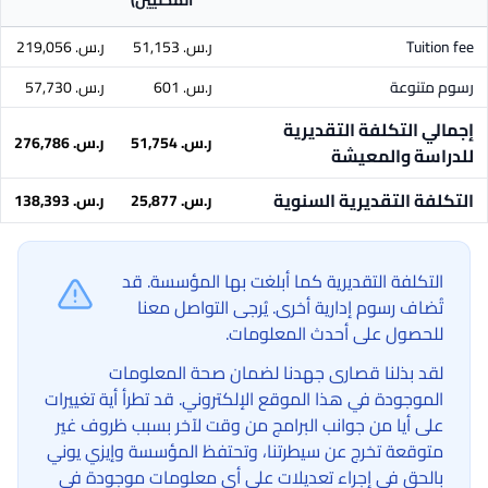
المحليين)
Tuition fee
ر.س.‏ 51,153
ر.س.‏ 219,056
رسوم متنوعة
ر.س.‏ 601
ر.س.‏ 57,730
إجمالي التكلفة التقديرية
ر.س.‏ 51,754
ر.س.‏ 276,786
للدراسة والمعيشة
التكلفة التقديرية السنوية
ر.س.‏ 25,877
ر.س.‏ 138,393
التكلفة التقديرية كما أبلغت بها المؤسسة. قد
تُضاف رسوم إدارية أخرى. يُرجى التواصل معنا
للحصول على أحدث المعلومات.
لقد بذلنا قصارى جهدنا لضمان صحة المعلومات
الموجودة في هذا الموقع الإلكتروني. قد تطرأ أية تغييرات
على أيا من جوانب البرامج من وقت لآخر بسبب ظروف غير
متوقعة تخرج عن سيطرتنا، وتحتفظ المؤسسة وإيزي يوني
بالحق في إجراء تعديلات على أي معلومات موجودة في