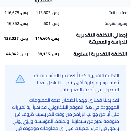
المحليين)
Tuition fee
ر.س.‏ 113,803
ر.س.‏ 116,675
رسوم متنوعة
ر.س.‏ 601
ر.س.‏ 16,352
إجمالي التكلفة التقديرية
ر.س.‏ 114,404
ر.س.‏ 133,027
للدراسة والمعيشة
التكلفة التقديرية السنوية
ر.س.‏ 38,135
ر.س.‏ 44,342
التكلفة التقديرية كما أبلغت بها المؤسسة. قد
تُضاف رسوم إدارية أخرى. يُرجى التواصل معنا
للحصول على أحدث المعلومات.
لقد بذلنا قصارى جهدنا لضمان صحة المعلومات
الموجودة في هذا الموقع الإلكتروني. قد تطرأ أية تغييرات
على أيا من جوانب البرامج من وقت لآخر بسبب ظروف غير
متوقعة تخرج عن سيطرتنا، وتحتفظ المؤسسة وإيزي يوني
بالحق في إجراء تعديلات على أي معلومات موجودة في