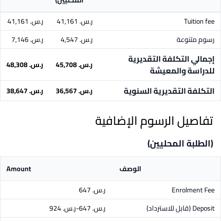
المحليين)
Tuition fee
ر.س.‏ 41,161
ر.س.‏ 41,161
رسوم متنوعة
ر.س.‏ 4,547
ر.س.‏ 7,146
إجمالي التكلفة التقديرية
ر.س.‏ 45,708
ر.س.‏ 48,308
للدراسة والمعيشة
التكلفة التقديرية السنوية
ر.س.‏ 36,567
ر.س.‏ 38,647
تفاصيل الرسوم الإضافية
(الطلبة المحليين)
الوصف
Amount
Enrolment Fee
ر.س.‏ 647
Deposit
(قابل للاسترداد)
ر.س.‏ 647-ر.س.‏ 924