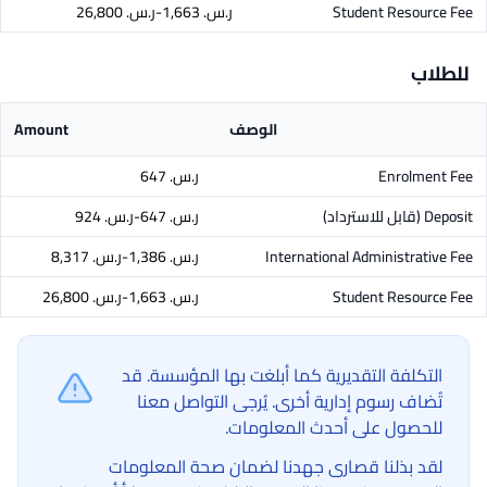
Student Resource Fee
ر.س.‏ 1,663-ر.س.‏ 26,800
للطلاب
الوصف
Amount
Enrolment Fee
ر.س.‏ 647
Deposit
(قابل للاسترداد)
ر.س.‏ 647-ر.س.‏ 924
International Administrative Fee
ر.س.‏ 1,386-ر.س.‏ 8,317
Student Resource Fee
ر.س.‏ 1,663-ر.س.‏ 26,800
التكلفة التقديرية كما أبلغت بها المؤسسة. قد
تُضاف رسوم إدارية أخرى. يُرجى التواصل معنا
للحصول على أحدث المعلومات.
لقد بذلنا قصارى جهدنا لضمان صحة المعلومات