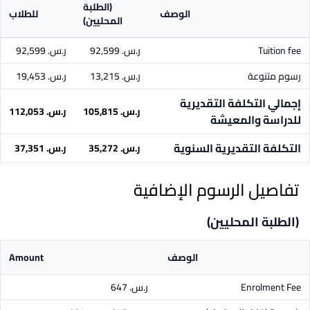
(الطلبة
الوصف
للطلاب
المحليين)
Tuition fee
ر.س.‏ 92,599
ر.س.‏ 92,599
رسوم متنوعة
ر.س.‏ 13,215
ر.س.‏ 19,453
إجمالي التكلفة التقديرية
ر.س.‏ 105,815
ر.س.‏ 112,053
للدراسة والمعيشة
التكلفة التقديرية السنوية
ر.س.‏ 35,272
ر.س.‏ 37,351
تفاصيل الرسوم الإضافية
(الطلبة المحليين)
الوصف
Amount
Enrolment Fee
ر.س.‏ 647