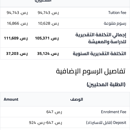
المحليين)
Tuition fee
ر.س.‏ 94,743
ر.س.‏ 94,743
رسوم متنوعة
ر.س.‏ 10,628
ر.س.‏ 16,866
إجمالي التكلفة التقديرية
ر.س.‏ 105,371
ر.س.‏ 111,609
للدراسة والمعيشة
التكلفة التقديرية السنوية
ر.س.‏ 35,124
ر.س.‏ 37,203
تفاصيل الرسوم الإضافية
(الطلبة المحليين)
الوصف
Amount
Enrolment Fee
ر.س.‏ 647
Deposit
(قابل للاسترداد)
ر.س.‏ 647-ر.س.‏ 924