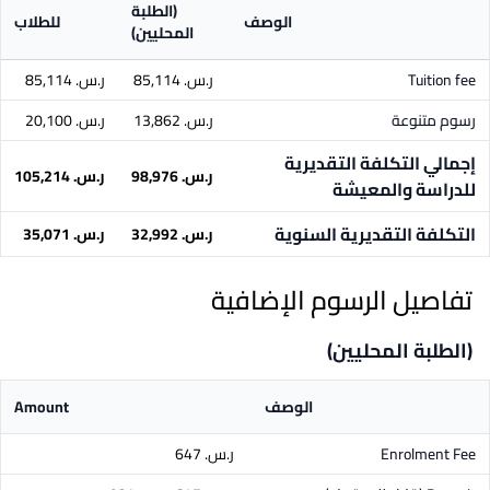
(الطلبة
الوصف
للطلاب
المحليين)
Tuition fee
ر.س.‏ 85,114
ر.س.‏ 85,114
رسوم متنوعة
ر.س.‏ 13,862
ر.س.‏ 20,100
إجمالي التكلفة التقديرية
ر.س.‏ 98,976
ر.س.‏ 105,214
للدراسة والمعيشة
التكلفة التقديرية السنوية
ر.س.‏ 32,992
ر.س.‏ 35,071
تفاصيل الرسوم الإضافية
(الطلبة المحليين)
الوصف
Amount
Enrolment Fee
ر.س.‏ 647