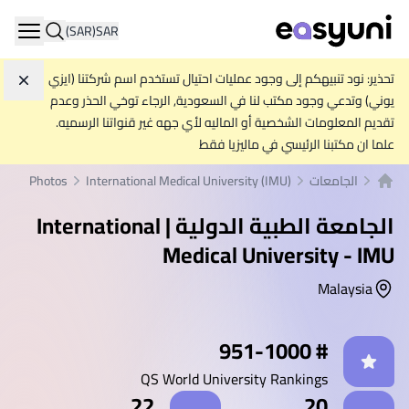
(SAR)
SAR
ation
تحذير: نود تنبيهكم إلى وجود عمليات احتيال تستخدم اسم شركتنا (ايزي
تجاه
يوني) وتدعي وجود مكتب لنا في السعودية, الرجاء توخي الحذر وعدم
تقديم المعلومات الشخصية أو الماليه لأي جهه غير قنواتنا الرسميه.
علما ان مكتبنا الرئيسي في ماليزيا فقط
الجامعات
International Medical University (IMU)
Photos
الصفحة الرئيسية
الجامعة الطبية الدولية | International
Medical University - IMU
Malaysia
إحصائيات
# 951-1000
QS World University Rankings
22
20