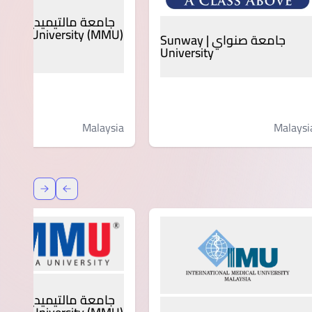
جامعة مالتيميديا - سايبر
media University (MMU)
جامعة صنواي | Sunway
jaya
University
Malaysi
Malaysia
عودة
إعادة توج
جامعة مالتيميديا - سايبر