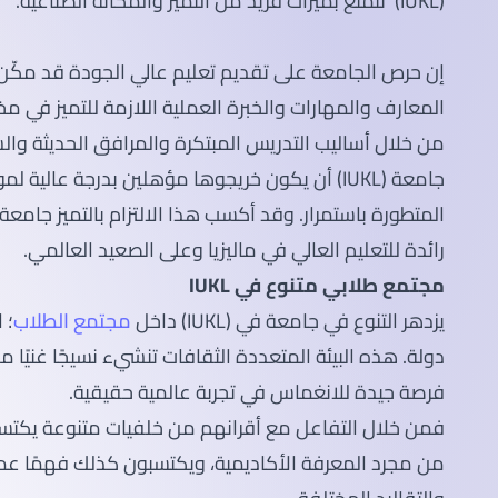
(IUKL) تتمتع بميراث فريد من التميز والمكانة الصناعية.
إن حرص الجامعة على تقديم تعليم عالي الجودة قد مكّن
المعارف والمهارات والخبرة العملية اللازمة للتميز في م
من خلال أساليب التدريس المبتكرة والمرافق الحديثة وا
جامعة (IUKL) أن يكون خريجوها مؤهلين بدرجة عالي
رائدة للتعليم العالي في ماليزيا وعلى الصعيد العالمي.
مجتمع طلابي متنوع في IUKL
يزدهر التنوع في جامعة في (IUKL) داخل
مجتمع الطلاب
دولة. هذه البيئة المتعددة الثقافات تنشيء نسيجًا غنيًا م
فرصة جيدة للانغماس في تجربة عالمية حقيقية.
من مجرد المعرفة الأكاديمية، ويكتسبون كذلك فهمًا عميقً