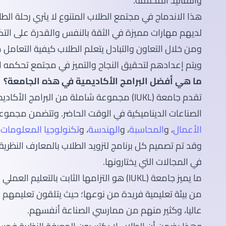
والتقاليد المختلفة.
هذا الاندماج في مجتمع الطلاب المتنوع لا يثري رحلة الط
لديهم مهارات مميزة في الثقة بالنفس والقدرة على الت
ومن خلال التعاون والتبادل يتعلم الطلاب كيفية التعامل 
ويتم إعدادهم لتحقيق النجاح والتميز في مجتمع تحكمه ا
ما هي أفضل البرامج الأكاديمية في هذه الجامعة؟
تقدم جامعة (IUKL) مجموعة شاملة من البرامج ا
الصناعات الديناميكية في الوقت الحاضر. وتتضمن مجموعة
الأعمال
، و
المحاسبة
، و
الهندسة
، و
تكنولوجيا المعلومات
،
وقد تم تصميم كل برنامج لتزويد الطلاب بالمعارف النظرية 
في المجالات التي يختارونها.
ما يميز جامعة (IUKL) هو التزامها الثابت بالتعل
من بيئة تعليمية فريدة من نوعها؛ حيث يتلقون تعليمهم
عاليا، وكثير منهم من ممارسي الصناعة أنفسهم.