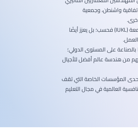
مهندسين الماليزي (BEM)، ومجلس المهندسين المعماريين الماليزي
معهد الملكي للمساحين الماليزيين (RISM)، واتفاقية واشنطن، وجمعية
خرى.
هذا الاعتراف لا يؤكد على جودة التعليم الذي تقدمه جامعة (IUKL) فحسب؛ بل يعزز أيضًا
لعمل.
 بالصناعة على المستوى الدولي؛
د، وتمكينهم من هندسة عالم أفضل للأجيال
ختام؛ تعتبر جامعة البنية التحتية كوالالمبور (IUKL) إحدى المؤسسات الخاصة التي تقف
لتنافسية العالمية في مجال التعليم