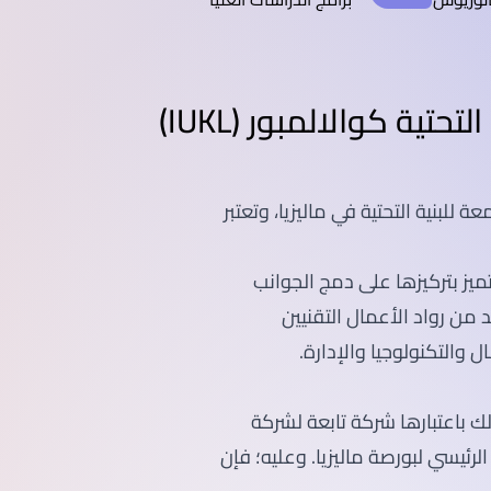
SEGi University Kota Damansara
ية كوالالمبور (IUKL)
Management and Science University (MSU)
 للبنية التحتية في ماليزيا، وتعتبر
المبور (IUKL) في كاجانج، وتتميز بتركيزها على دمج الجوانب
د من رواد الأعمال التقنيين
ل والتكنولوجيا والإدارة.
 وذلك باعتبارها شركة تابعة لشركة
جلس الرئيسي لبورصة ماليزيا. وعليه؛ فإن