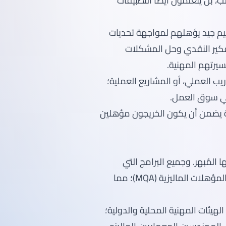
 بل يتعلمون أيضًا التطبيقات
طلاب بتعليم جيد يؤهلهم لمواجهة تحديات
تفكير النقدي وحل المشكلات
سيرتهم المهنية.
يب العملي، أو المشاريع العملية؛
عية يضمن أن يكون الخريجون مؤهلين
I) في معدل توظيفها المُبهر. وجميع البرامج التي
تقدمها الجامعة معتمدة من قبل وزارة التعليم ووكالة المؤهلات الماليزية (MQA)؛ مما
 من مختلف الهيئات المهنية المحلية والدولية؛