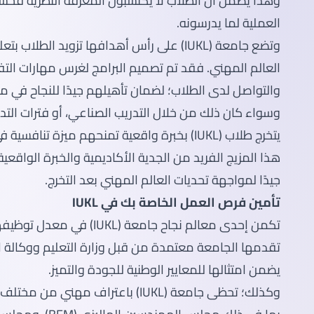
وهذا يضمن أن الطلاب لا يكتسبون المعرفة النظرية فحسب،
العملية لما يدرسونه.
وتضع جامعة (IUKL) على رأس أهدافها تزويد ال
العالم المهني. فقد تم تصميم البرامج لغرس مهارات ال
والتواصل لدى الطلاب؛ لضمان تأهيلهم جيدًا للنجاح في م
وسواء كان ذلك من خلال التدريب الصناعي، أو فترات التدر
يتخرج طلاب (IUKL) بخبرة واقعية تمنحهم ميزة تنافسية في سوق العمل.
هذا المزيج الفريد من الجدية الأكاديمية والخبرة الواق
جيدًا لمواجهة تحديات العالم المهني بعد التخرج.
تأمين فرص العمل الخاصة بك في IUKL
تكمن إحدى معالم نجاح جامعة (UKL
يضمن امتثالها للمعايير الوطنية للجودة والتميز.
وكذلك؛ تحظى جامعة (IUKL) باعتراف مهني