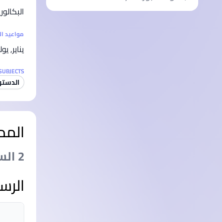
البكالو
مواعيد ا
يناير, يو
SUBJECTS
الدستور
المد
2 السنةs
الرس