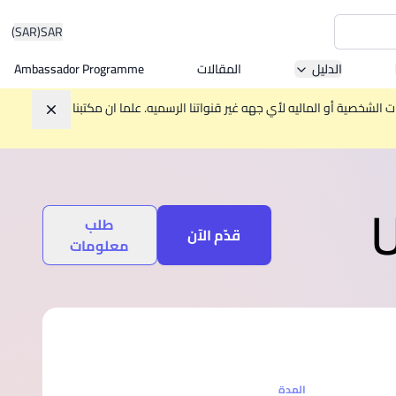
(SAR)
SAR
الدليل
المقالات
Ambassador Programme
Asia 
الشخصية أو الماليه لأي جهه غير قنواتنا الرسميه. علما ان مكتبنا
تجاهل
W
U
طلب
Mala
قدّم الآن
معلومات
MBA by
المدة