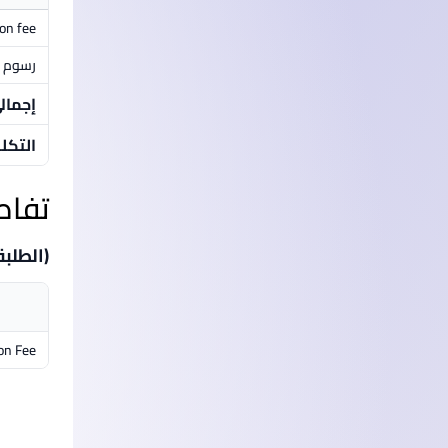
ion fee
رسوم م
إجمال
التكل
تفاص
(الطلبة
on Fee