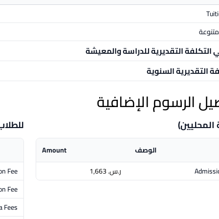
Tuit
تنوعة
ي التكلفة التقديرية للدراسة والمعيشة
فة التقديرية السنوية
يل الرسوم الإضافية
 المحليين)
للطلاب
الوصف
Amount
Admissi
ر.س.‏ 1,663
ion Fee
on Fee
a Fees