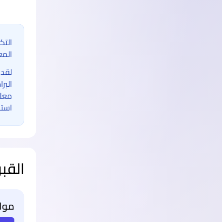
التك
المع
لقد 
البر
معلو
استخ
القب
مواع