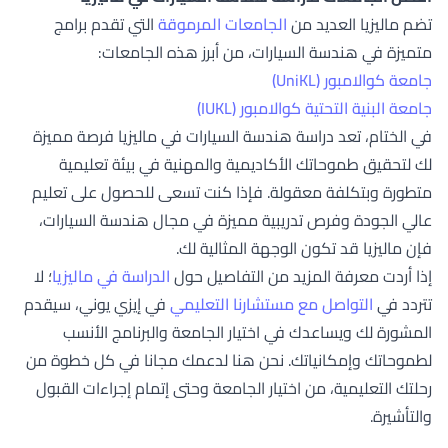
تضم ماليزيا العديد من
الجامعات المرموقة
التي تقدم برامج
متميزة في هندسة السيارات، من أبرز هذه الجامعات:
جامعة كوالامبور (UniKL)
جامعة البنية التحتية كوالامبور (IUKL)
في الختام، تعد دراسة هندسة السيارات في ماليزيا فرصة مميزة
لك لتحقيق طموحاتك الأكاديمية والمهنية في بيئة تعليمية
متطورة وبتكلفة معقولة. فإذا كنت تسعى للحصول على تعليم
عالي الجودة وفرص تدريبية مميزة في مجال هندسة السيارات،
فإن ماليزيا قد تكون الوجهة المثالية لك.
إذا أردت معرفة المزيد من التفاصيل حول
الدراسة في ماليزيا
؛ لا
تتردد في
التواصل مع مستشارنا التعليمي
في إيزي يوني، سيقدم
المشورة لك ويساعدك في اختيار الجامعة والبرنامج الأنسب
لطموحاتك وإمكانياتك. نحن هنا لدعمك مجانا في كل خطوة من
رحلتك التعليمية، من اختيار الجامعة وحتى إتمام إجراءات القبول
والتأشيرة.