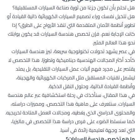
هل تحلم بأن تكون جزءًا من ثورة صناعة السيارات المستقبلية؟
هل تتخيل نفسك وراء تصميم السيارات الكهربائية ذاتية القيادة أو
تطوير أنظمة الأمان المتقدمة التي تنقذ الأرواح على الطرق؟ إذا
كانت الإجابة نعم، فإن تخصص هندسة السيارات قد يكون بوابتك
نحو هذا العالم المثير.
في عصر يشهد تحولات تكنولوجية سريعة، تبرز هندسة السيارات
كأحد أكثر المجالات الهندسية ديناميكية وتطورًا. هذا التخصص لا
يقتصر على مجرد فهم آليات عمل السيارات التقليدية، بل يمتد
ليشمل تقنيات المستقبل مثل المركبات الكهربائية والهجينة،
وأنظمة القيادة الذاتية، وحلول النقل الذكية.
في هذا المقال، سنأخذك في رحلة استكشافية عبر عالم هندسة
السيارات. سنتعرف على ماهية هذا التخصص، ومميزات دراسته،
والمحتوى الدراسي الذي يغطيه، ومجالات العمل المتاحة لخريجيه.
كما سنسلط الضوء على فرص دراسة هذا التخصص في ماليزيا،
التي تعد وجهة تعليمية رائدة في آسيا.
ما هو تخصص هندسة السيارات؟