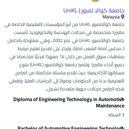
جامعة كوالا لمبور | UniKL
Malaysia
جامعة كوالالمبور UniKL من أبرز المؤسسات التعليمية الخاصة في
ماليزيا؛ متخصصة في مجالات الهندسة والتكنولوجيا. تأسست
جامعة كوالالمبور UniKL في عام 2002، وهي مملوكة بالكامل
لـ مجلس أمانة الشعب (مارا)، وتركز على تقديم تعليم مرتبط
بمتطلبات سوق العمل من خلال 14 معهدًا فرعيًّا متخصصًا في
جميع أنحاء ماليزيا. وتتميز جامعة كوالالمبور (UniKL) بتنوع
مساراتها الأكاديمية؛ حيث تقدم سلسلة متكاملة من البرامج
التعليمية بدءًا من الدبلومات وصولاً إلى الدراسات العليا. وتغطي
هذه البرامج مجالات حيوية متعددة تشمل...
Diploma of Engineering Technology in Automotive
Maintenance
3 السنةs
Bachelor of Automotive Engineering Technology