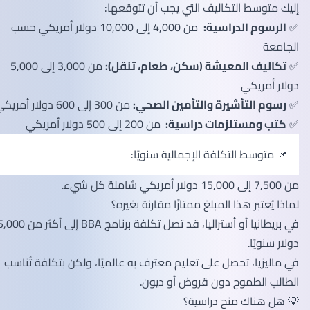
إليك متوسط التكاليف التي يجب أن تتوقعها:
✅
الرسوم الدراسية:
من 4,000 إلى 10,000 دولار أمريكي حسب
الجامعة
✅
تكاليف المعيشة (سكن، طعام، تنقل):
من 3,000 إلى 5,000
دولار أمريكي
✅
رسوم التأشيرة والتأمين الصحي:
من 300 إلى 600 دولار أمريكي
✅
كتب ومستلزمات دراسية:
من 200 إلى 500 دولار أمريكي
📌 متوسط التكلفة الإجمالية سنويًا:
من 7,500 إلى 15,000 دولار أمريكي شاملة كل شيء.
لماذا يُعتبر هذا المبلغ ممتازًا مقارنة بغيره؟
في بريطانيا أو أستراليا، قد تصل تكلفة برنامج BBA إلى أكثر من 25,000
دولار سنويًا.
في ماليزيا، تحصل على تعليم معترف به عالميًا، ولكن بتكلفة تُناسب
الطالب الطموح دون قروض أو ديون.
💡 هل هناك منح دراسية؟