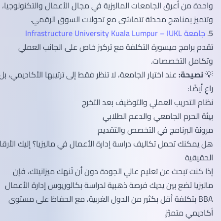
واحدة من أعرق الجامعات الماليزية في مجال الأعمال والتكنولوجيا،
وتتميز بمناهج محدثة تتماشى مع تحولات السوق الرقمي.
5.
جامعة Infrastructure University Kuala Lumpur – IUKL
تقدم برامج ميسورة التكلفة مع تركيز خاص على الجانب العملي
وتكامل التخصصات.
💡
نصيحة:
عند اختيار الجامعة، لا تنظر فقط إلى ترتيبها الأكاديمي، بل
راعِ أيضًا:
نظام التدريب العملي والتوظيف بعد التخرج
بيئة الحرم الجامعي والدعم الطلابي
مرونة البرنامج في التخصص والتقديم
هل يمكنك تحمل تكاليف دراسة إدارة الأعمال في ماليزيا؟ إليك الأرقام
الحقيقية
إذا كنت تبحث عن تعليم عالي الجودة دون أن تُنهك ميزانيتك، فإن
ماليزيا تضع بين يديك فرصة ذهبية لدراسة بكالوريوس إدارة الأعمال
BBA بتكلفة أقل بكثير من الدول الغربية، مع الحفاظ على مستوى
أكاديمي متميّز.