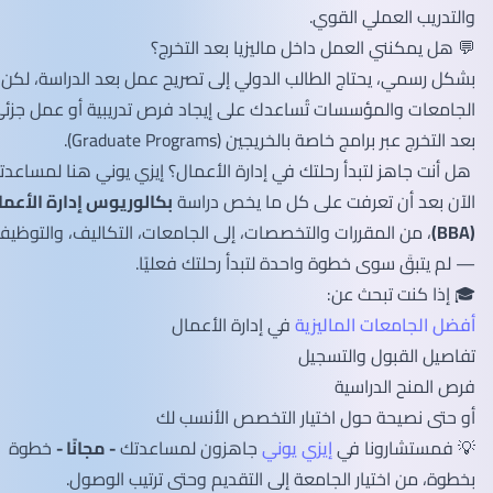
والتدريب العملي القوي.
💬 هل يمكنني العمل داخل ماليزيا بعد التخرج؟
بشكل رسمي، يحتاج الطالب الدولي إلى تصريح عمل بعد الدراسة، لكن
الجامعات والمؤسسات تُساعدك على إيجاد فرص تدريبية أو عمل جزئي
بعد التخرج عبر برامج خاصة بالخريجين (Graduate Programs).
هل أنت جاهز لتبدأ رحلتك في إدارة الأعمال؟ إيزي يوني هنا لمساعدتك
الآن بعد أن تعرفت على كل ما يخص دراسة
بكالوريوس إدارة الأعمال
(BBA)
، من المقررات والتخصصات، إلى الجامعات، التكاليف، والتوظيف
— لم يتبقَ سوى خطوة واحدة لتبدأ رحلتك فعليًا.
🎓 إذا كنت تبحث عن:
أفضل الجامعات الماليزية
في إدارة الأعمال
تفاصيل القبول والتسجيل
فرص المنح الدراسية
أو حتى نصيحة حول اختيار التخصص الأنسب لك
💡 فمستشارونا في
إيزي يوني
جاهزون لمساعدتك
- مجانًا -
خطوة
بخطوة، من اختيار الجامعة إلى التقديم وحتى ترتيب الوصول.