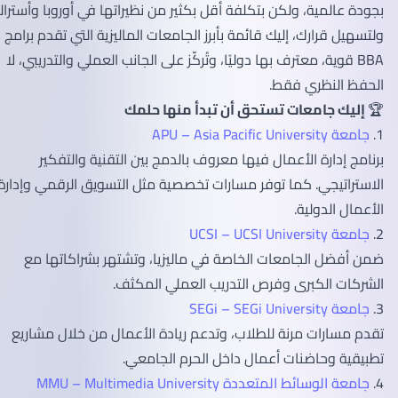
بجودة عالمية، ولكن بتكلفة أقل بكثير من نظيراتها في أوروبا وأستراليا.
ولتسهيل قرارك، إليك قائمة بأبرز الجامعات الماليزية التي تقدم برامج
BBA قوية، معترف بها دوليًا، وتُركّز على الجانب العملي والتدريبي، لا
الحفظ النظري فقط.
🏆
إليك جامعات تستحق أن تبدأ منها حلمك
1.
جامعة APU – Asia Pacific University
برنامج إدارة الأعمال فيها معروف بالدمج بين التقنية والتفكير
الاستراتيجي. كما توفر مسارات تخصصية مثل التسويق الرقمي وإدارة
الأعمال الدولية.
2.
جامعة UCSI – UCSI University
ضمن أفضل الجامعات الخاصة في ماليزيا، وتشتهر بشراكاتها مع
الشركات الكبرى وفرص التدريب العملي المكثف.
3.
جامعة SEGi – SEGi University
تقدم مسارات مرنة للطلاب، وتدعم ريادة الأعمال من خلال مشاريع
تطبيقية وحاضنات أعمال داخل الحرم الجامعي.
4.
جامعة الوسائط المتعددة MMU – Multimedia University