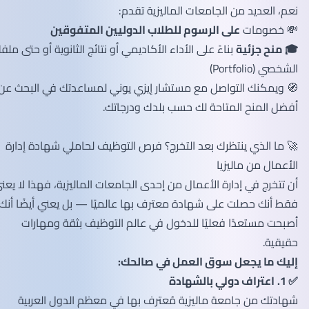
نعم، العديد من الجامعات الماليزية تقدم:
💸 خصومات
على الرسوم للطلاب الدوليين المتفوقين
🎓 منح جزئية
بناءً على الأداء الأكاديمي أو نتائج الثانوية أو حتى ملفك
الشخصي (Portfolio)
🧭 ويمكنك التواصل مع مستشار إيزي يوني لمساعدتك في البحث عن
أفضل المنح المتاحة لك حسب بلدك ودرجاتك.
🚀 ما الذي ينتظرك بعد التخرج؟ فرص التوظيف لحاملي شهادة إدارة
الأعمال من ماليزيا
أن تتخرج في إدارة الأعمال من إحدى الجامعات الماليزية، فهذا لا يعني
فقط أنك حصلت على شهادة معترف بها عالميًا — بل يعني أيضًا أنك
أصبحت مستعدًا فعليًا للدخول في عالم التوظيف بثقة ومهارات
حقيقية.
إليك ما يجعل سوق العمل في صالحك:
✅ 1.
اعتراف دولي بالشهادة
شهادتك من جامعة ماليزية مُعترف بها في معظم الدول العربية