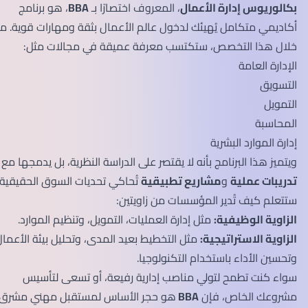
بكالوريوس إدارة الأعمال
، المعروف اختصارًا بـ
BBA
، هو برنامج
أكاديمي متكامل يُهيئك لدخول عالم الأعمال بثقة ومهارات قوية. من
خلال هذا التخصص، ستكتسب معرفة عميقة في مجالات مثل:
الإدارة العامة
التسويق
التمويل
المحاسبة
إدارة الموارد البشرية
ويتميز هذا البرنامج بأنه لا يقتصر على الدراسة النظرية، بل يدمجها مع
تدريبات عملية
و
مشاريع تطبيقية
تُحاكي تحديات السوق الحقيقية.
ستتعلم كيف تُدير المؤسسات من زاويتين:
الزاوية الوظيفية:
مثل إدارة العمليات، التمويل، وتنظيم الموارد.
الزاوية الاستراتيجية:
مثل التخطيط بعيد المدى، وتحليل بيئة الأعمال،
وتحسين الأداء باستخدام التكنولوجيا.
سواء كنت تطمح لتولي مناصب إدارية رفيعة، أو تسعى لتأسيس
مشروعك الخاص، فإن
BBA
هو حجر الأساس لمستقبل مهني مشرق.