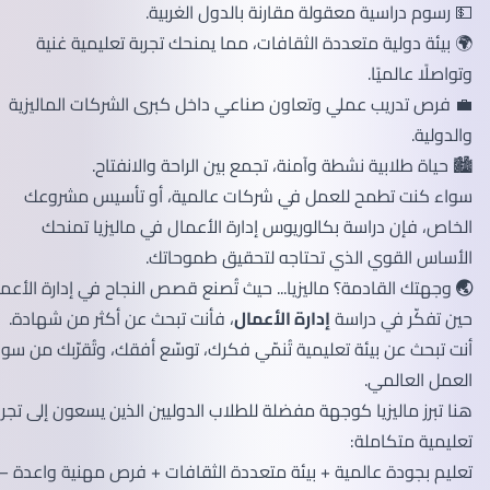
💵 رسوم دراسية معقولة مقارنة بالدول الغربية.
🌍 بيئة دولية متعددة الثقافات، مما يمنحك تجربة تعليمية غنية
وتواصلًا عالميًا.
💼 فرص تدريب عملي وتعاون صناعي داخل كبرى الشركات الماليزية
والدولية.
🏙️ حياة طلابية نشطة وآمنة، تجمع بين الراحة والانفتاح.
سواء كنت تطمح للعمل في شركات عالمية، أو تأسيس مشروعك
الخاص، فإن دراسة بكالوريوس إدارة الأعمال في ماليزيا تمنحك
الأساس القوي الذي تحتاجه لتحقيق طموحاتك.
🌏
وجهتك القادمة؟ ماليزيا... حيث تُصنع قصص النجاح في إدارة الأعمال
حين تفكّر في دراسة
إدارة الأعمال
، فأنت تبحث عن أكثر من شهادة.
أنت تبحث عن بيئة تعليمية تُنمّي فكرك، توسّع أفقك، وتُقرّبك من سوق
العمل العالمي.
هنا تبرز ماليزيا كوجهة مفضلة للطلاب الدوليين الذين يسعون إلى تجربة
تعليمية متكاملة:
تعليم بجودة عالمية + بيئة متعددة الثقافات + فرص مهنية واعدة —