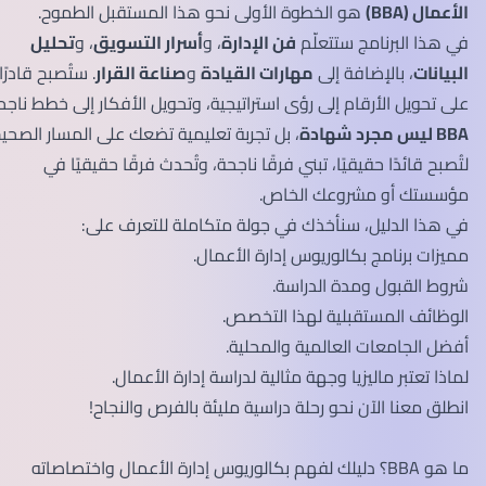
الأعمال (BBA)
هو الخطوة الأولى نحو هذا المستقبل الطموح.
في هذا البرنامج ستتعلّم
فن الإدارة
، و
أسرار التسويق
، و
تحليل
البيانات
، بالإضافة إلى
مهارات القيادة
و
صناعة القرار
. ستُصبح قادرًا
على تحويل الأرقام إلى رؤى استراتيجية، وتحويل الأفكار إلى خطط ناجحة.
BBA ليس مجرد شهادة
، بل تجربة تعليمية تضعك على المسار الصحيح
لتُصبح قائدًا حقيقيًا، تبني فرقًا ناجحة، وتُحدث فرقًا حقيقيًا في
مؤسستك أو مشروعك الخاص.
في هذا الدليل، سنأخذك في جولة متكاملة للتعرف على:
مميزات برنامج بكالوريوس إدارة الأعمال.
شروط القبول ومدة الدراسة.
الوظائف المستقبلية لهذا التخصص.
أفضل الجامعات العالمية والمحلية.
لماذا تعتبر ماليزيا وجهة مثالية لدراسة إدارة الأعمال.
انطلق معنا الآن نحو رحلة دراسية مليئة بالفرص والنجاح!
ما هو BBA؟ دليلك لفهم بكالوريوس إدارة الأعمال واختصاصاته