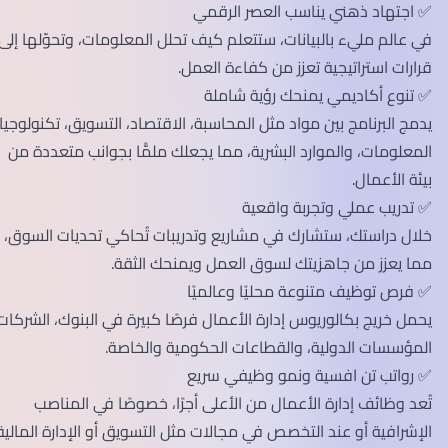
✅ اجتهاد ذهني يناسب العصر الرقمي
في عالم مليء بالبيانات، ستتعلم كيف تحلل المعلومات، وتحوّلها إلى
قرارات استراتيجية تعزز من كفاءة العمل.
✅ تنوع أكاديمي يمنحك رؤية شاملة
يدمج البرنامج بين مواد مثل المحاسبة، الاقتصاد، التسويق، تكنولوجيا
المعلومات، والموارد البشرية، مما يجعلك ملمًّا بجوانب متعددة من
بيئة الأعمال.
✅ تدريب عملي وتجربة واقعية
خلال دراستك، ستشارك في مشاريع وتدريبات تُحاكي تحديات السوق،
مما يعزز من جاهزيتك لسوق العمل ويمنحك الثقة.
✅ فرص توظيف متنوعة محليًا وعالميًا
يحمل خريج بكالوريوس إدارة الأعمال فرصًا كبيرة في البنوك، الشركات،
المؤسسات الدولية، والقطاعات الحكومية والخاصة.
✅ رواتب تن افسية ونمو وظيفي سريع
تُعد وظائف إدارة الأعمال من الأعلى أجرًا، خصوصًا في المناصب
الإشرافية أو عند التخصص في مجالات مثل التسويق أو الإدارة المالية.