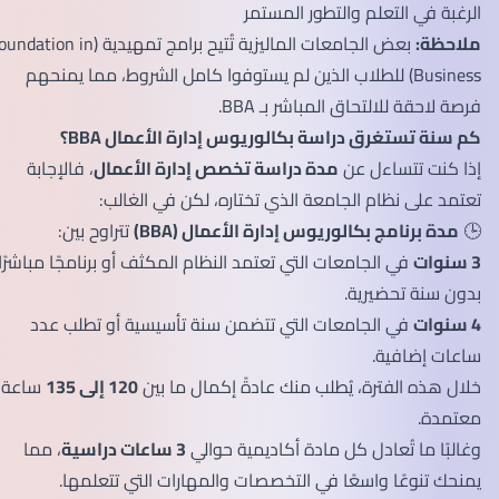
الرغبة في التعلم والتطور المستمر
ملاحظة:
بعض الجامعات الماليزية تُتيح برامج تمهيدية (Foundation in
Business) للطلاب الذين لم يستوفوا كامل الشروط، مما يمنحهم
فرصة لاحقة للالتحاق المباشر بـ BBA.
كم سنة تستغرق دراسة بكالوريوس إدارة الأعمال BBA؟
إذا كنت تتساءل عن
مدة دراسة تخصص إدارة الأعمال
، فالإجابة
تعتمد على نظام الجامعة الذي تختاره، لكن في الغالب:
🕒
مدة برنامج بكالوريوس إدارة الأعمال (BBA)
تتراوح بين:
3 سنوات
في الجامعات التي تعتمد النظام المكثف أو برنامجًا مباشرًا
بدون سنة تحضيرية.
4 سنوات
في الجامعات التي تتضمن سنة تأسيسية أو تطلب عدد
ساعات إضافية.
خلال هذه الفترة، يُطلب منك عادةً إكمال ما بين
120 إلى 135
ساعة
معتمدة.
وغالبًا ما تُعادل كل مادة أكاديمية حوالي
3 ساعات دراسية
، مما
يمنحك تنوعًا واسعًا في التخصصات والمهارات التي تتعلمها.