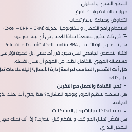
التفكير النقدي والتحليلي
مهارات القيادة وإدارة الفرق
التفاوض وصياغة الاستراتيجيات
استخدام برامج الأعمال والتكنولوجيا الحديثة (Excel – ERP – CRM)
🎯 كل ذلك لتكون مستعدًا تمامًا للعمل في أي بيئة احترافية.
هل تخصص إدارة الأعمال BBA مناسب لك؟ اكتشف ذلك بنفسك!
اختيار التخصص الجامعي ليس مجرد قرار أكاديمي، بل خطوة تؤثر على
مستقبلك المهني بالكامل. لذلك، من المهم أن تسأل نفسك:
هل أنت الشخص المناسب لدراسة إدارة الأعمال؟ إليك علامات تدل
على ذلك:
🔹
تحب القيادة والعمل مع الآخرين
هل تستمتع بتنظيم الفرق وتوجيه المشاريع؟ هذا يعني أنك تملك بذور
القيادة.
🔹
تجيد اتخاذ القرارات وحل المشكلات
هل تفضّل تحليل المواقف والتفكير قبل التصرّف؟ إذًا أنت تملك مهارات
التفكير الإداري.