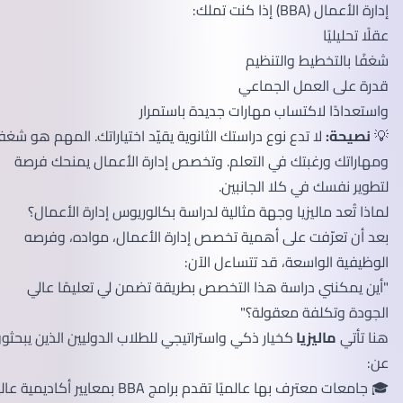
إدارة الأعمال (BBA) إذا كنت تملك:
عقلًا تحليليًا
شغفًا بالتخطيط والتنظيم
قدرة على العمل الجماعي
واستعدادًا لاكتساب مهارات جديدة باستمرار
💡
نصيحة:
لا تدع نوع دراستك الثانوية يقيّد اختياراتك. المهم هو شغفك
ومهاراتك ورغبتك في التعلم. وتخصص إدارة الأعمال يمنحك فرصة
لتطوير نفسك في كلا الجانبين.
لماذا تُعد ماليزيا وجهة مثالية لدراسة بكالوريوس إدارة الأعمال؟
بعد أن تعرّفت على أهمية تخصص إدارة الأعمال، مواده، وفرصه
الوظيفية الواسعة، قد تتساءل الآن:
"أين يمكنني دراسة هذا التخصص بطريقة تضمن لي تعليمًا عالي
الجودة وتكلفة معقولة؟"
هنا تأتي
ماليزيا
كخيار ذكي واستراتيجي للطلاب الدوليين الذين يبحثون
عن:
🎓 جامعات معترف بها عالميًا تقدم برامج BBA بمعايير أكاديمية عالية.