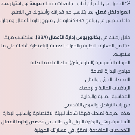
💡 الجميل في الأمر أن أغلب الجامعات تمنحك
مرونة في اختيار عدد
المواد لكل فصل
، بما يتناسب مع قدراتك وأسلوبك في التعلم.
ماذا ستدرس في برنامج BBA؟ نظرة على منهج إدارة الأعمال ومهاراته
خلال رحلتك في
بكالوريوس إدارة الأعمال (BBA)
، ستكتسب مزيجًا
غنيًا من المعارف النظرية والخبرات العملية. إليك نظرة شاملة على ما
ستدرسه:
المرحلة التأسيسية (الفاونديشن): بناء القاعدة الصلبة
مبادئ الإدارة العامة
الاقتصاد الجزئي والكلي
الرياضيات المالية والإحصاء
المحاسبة المالية والإدارية
مهارات التواصل والعرض التقديمي
هذه المرحلة تمنحك فهمًا شاملًا للبيئة الاقتصادية وأساليب الإدارة
الأساسية، وهي الركيزة الأولى لأي طالب في
تخصص إدارة الأعمال
.
التخصصات المتقدمة: تعمّق في مساراتك المهنية