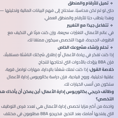
🔹
تميل للأرقام والمنطق
حتى لو لم تكن محاسبًا، ستحتاج إلى فهم البيانات المالية وتحليلها —
وهذا يتطلب حبًا للأرقام والمنطق العملي.
🔹
تتفاعل جيدًا مع التغيير
في عالم الأعمال، التغيّرات سريعة، وإن كنت مرنًا في التكيف مع
الظروف الجديدة، فهذا التخصص سيكون ممتعًا لك.
🔹
تحلم بإنشاء مشروعك الخاص
إذا كنت تفكر في ريادة الأعمال أو إطلاق شركتك الناشئة مستقبلًا،
فإن BBA يزوّدك بالأدوات التي تحتاجها للنجاح.
خلاصة القول:
إذا كنت تملك شغفًا بالإدارة، مهارات تواصل قوية،
عقلية تحليلية، وروح قيادية، فإن دراسة بكالوريوس إدارة الأعمال
ستكون من أنسب الخيارات لك.
وظائف خريجي بكالوريوس إدارة الأعمال: أين يمكن أن يأخذك هذا
التخصص؟
واحدة من أكبر مزايا تخصص إدارة الأعمال هي تعدد فرص التوظيف
التي يفتحها أمامك بعد التخرج. فخريجو BBA مطلوبون في مختلف