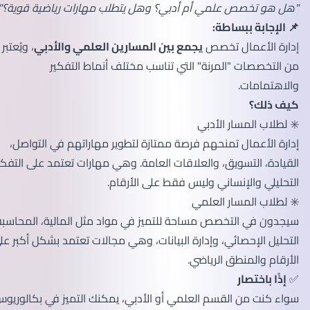
"هل هو تخصص علمي أم أدبي؟ وهل يتطلب مهارات رياضية قوية؟"
📌 الإجابة ببساطة:
إدارة الأعمال تخصص
يجمع بين المسارين العلمي والأدبي
، ويُعتبر
من التخصصات "المرنة" التي تناسب مختلف أنماط التفكير
والاهتمامات.
كيف ذلك؟
✳️ لطلاب المسار الأدبي
إدارة الأعمال تمنحهم فرصة ممتازة لتطوير مهاراتهم في التواصل،
القيادة، التسويق، والعلاقات العامة. وهي مهارات تعتمد على التفكير
التحليلي والإنساني وليس فقط على الأرقام.
✳️ لطلاب المسار العلمي
سيجدون في التخصص مساحة للتميز في مواد مثل المالية، المحاسبة،
التحليل الإحصائي، وإدارة البيانات، وهي مجالات تعتمد بشكل أكبر على
الأرقام والمنطق الرياضي.
✅
إذًا باختصار
سواء كنت من القسم العلمي أو الأدبي، يمكنك التميز في بكالوريوس