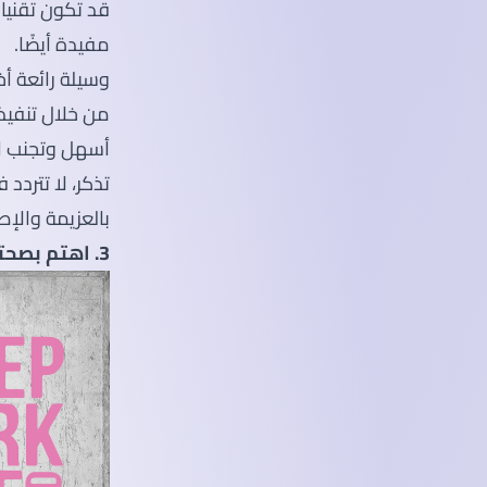
قد تكون تقنيات
مفيدة أيضًا.
وسيلة رائعة أ
من خلال تنفيذ
أسهل وتجنب الش
تذكر، لا تتردد
بالعزيمة والإص
3. اهتم بصحتك جيدا (العقلية والبدنية)