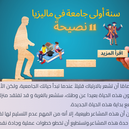
SEGi University Kota Damansara
Management and Science University (MSU)
ًا أن تشعر بالارتباك قليلاً عندما تبدأ حياتك الجامعية، ولكن الأ
ن هذه الحياة بعيدا عن وطنك، ستشعر بالغربة و قد تفتقد منزل
ع بداية هذه الحياة الجديدة.
أن هذه المشاعر طبيعية، إلا أنه من المهم عدم التسليم لها لف
حدة هذه المشاعر،وتستطيع أن تخطو خطوات عملية وجادة نقد