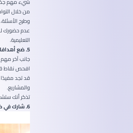
شيء مهم جدًا 
من خلال التوا
وطرح الأسئلة،
عدم حضورك لل
التعليمية.
5. ضع أهدافا أكاديمية
جانب آخر مهم 
افحص نقاط قوت
قد تجد مفيدًا 
والمشاريع.
تذكر أنك ستشع
6. شارك في كل شيء حولك