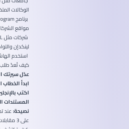
جامعات مثل UM وMonash Malaysia تنشر فرصًا داخلية بشروط خاصة.
الوكالات الم
برنامج Asia Internship Program يضمن لك تدريبًا مخصصًا مقابل رسوم.
مواقع الشركات
شركات مثل DHL وShopee تنشر فرص التدريب مبكرًا على مواقعها الرسمية.
لينكدإن والتوا
استخدم الهاشتاج #InternMalaysia، وابدأ في إرسال ر
كيف تُعدّ طلب
عدّل سيرتك ال
ابدأ الخطاب ا
اكتب بالإنجليز
المستندات ال
نصيحة:
على 3 مقابلات خلال 48 ساعة.