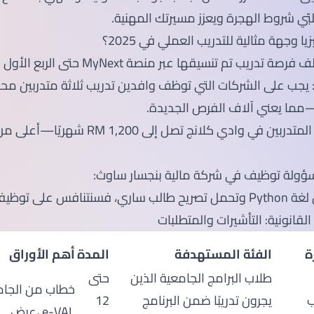
ُلبّي شروط الهجرة ويعزز مسيرتك المهنية.
زيا وجهة مثالية للتدريب العملي في 2025؟
يجب على الشركات التي توظف وافدين تدريب ثلاثة متدربين محل
ا يعني آلاف الفرص الجديدة.
متوسط رواتب المتدربين في وادي كلانج تصل إلى M 1,200
ؤولة توظيف في شركة مالية بنجسار ساوث:
تنافس على توظيفك."
ت القانونية: التأشيرات والمتطلبات
ة
الفئة المستهدفة
المدة
أهم الأوراق
طلاب البرامج الجامعية الذين
حتى
خطاب من الجام
ب
يجرون تدريبًا ضمن البرنامج
12
عرض، e-VAL