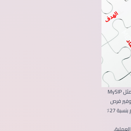
شهد سوق التدريب في ماليزيا نموًا سريعًا في السنوات الأخيرة. وبفضل برامج مثل MySIP
 الشركات على توفير فرص
أكثر، ومنصة التوظيف الذكية MyNext، ارتفعت نسبة التدريب المدفوع والمنظم بنسبة 27٪
العملية،