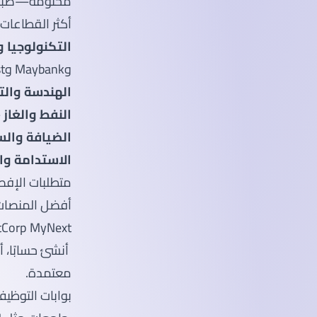
مختومة—ضباط 
أكثر القطاعات ط
التكنولوجيا و
وMaybank وBoost توظف باستمرار.
الهندسة والت
النفط والغاز
– PETRONAS وberger
الضيافة والس
الاستدامة وال
متطلبات الإفص
أفضل المنصات 
TalentCorp MyNext
معتمدة.
بوابات التوظيف