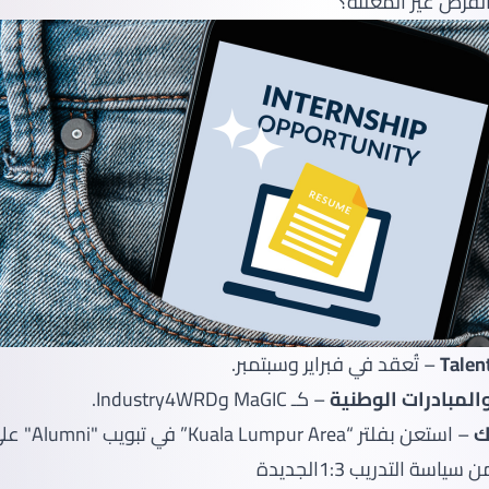
فرص غير المعلنة؟
– تُعقد في فبراير وسبتمبر.
المبادرات الوطنية
– كـ MaGIC وIndustry4WRD.
ك
– استعن بفلتر “Kuala Lumpur Area” في تبويب "Alumni" على لينكدإن.
سة التدريب 1:3الجديدة