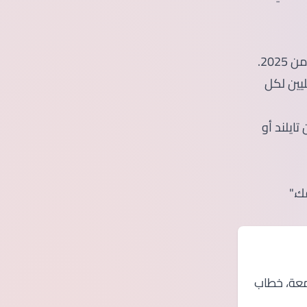
يين لكل
R شهريًا—أعلى من تايلند أو
عة، خطاب