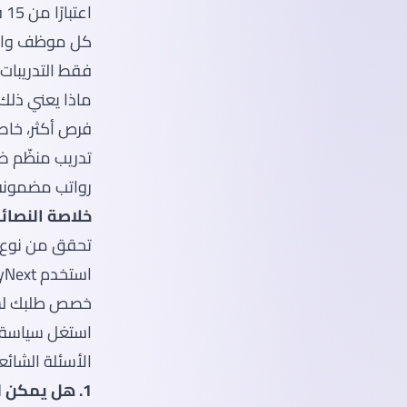
كل موظف واف
فقط التدريبات المسجلة في 
ماذا يعني ذلك
فرص أكثر، خاصة
تدريب منظّم 
رواتب مضمونة لا تقل 
خلاصة النصائح
تحقق من نوع ا
استخدم MyNext ولينكدإن للعثور على فرص مدفوعة.
خصص طلبك لسياق الس
استغل سياسة 1:3 للحصول على فرصة تدريب مجزية عام 025
الأسئلة الشائعة Qs
1. هل يمكن للطلاب الدوليين التدريب في ماليزيا دون تصريح عمل؟