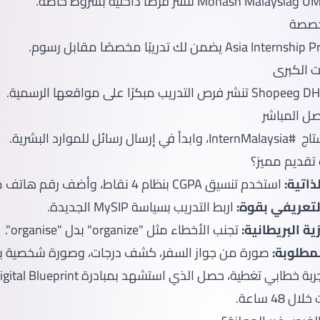
تخصصة
 الكبرى
صل المباشر
سائل للموارد البشرية.
 تقديم مميز؟
ذاتية:
استخدم تنسيق CGPA بنظام 4 نقاط، وأضف رقم هاتف ماليزي.
لتعريفي بقوة:
اربط التدريب بسياسة MySIP الجديدة.
ية البريطانية:
تجنب الأخطاء مثل "organize" بدل "organise".
مطلوبة:
صورة من جواز السفر، كشف درجات، وصورة شخصية بخل
عند تجربة خطابي تغطية، حصل الذي استشهد بمب