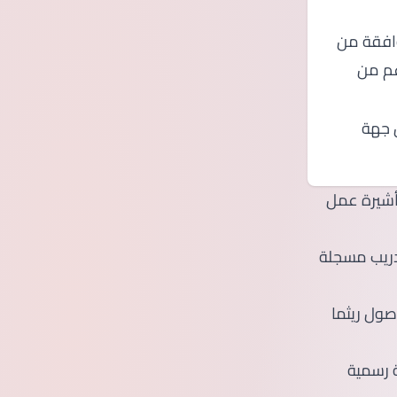
ة من ESD، خطاب
ن TalentCorp،
 جهة
تأشيرة عمل
جب أن تكون جهة التدريب مسجلة
 الوصول ريثما
 رسمية