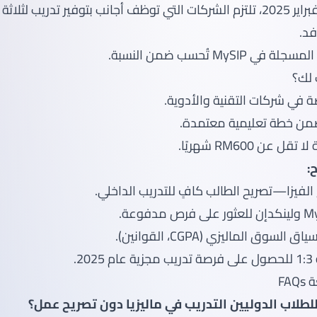
اعتبارًا من 15 فبراير 2025، تلتزم الشركات التي توظف أجانب بتوفير تدريب 
د.
MySIP تُحسب ضمن النسبة.
 لك؟
 في شركات التقنية والأدوية.
ضمن خطة تعليمية معتمدة.
عن RM600 شهريًا.
:
لفيزا—تصريح الطالب كافٍ للتدريب الداخلي.
وق الماليزي (CGPA، القوانين).
2.
FA