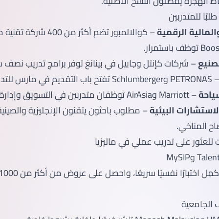
الهجرة يفضلون النسخ الأصلية.
لبًا للمتدربين
المالية الرقمية
صنيع
– شركات كإنتل وجابيل في بينانغ توفر برامج تدريب نصف س
Schlum تفتح باب التقديم في مارس للتدريب الصيفي.
ياحة
– Marriott وAirAsia توظفان متدربين في التسويق وإدارة الإيرادات.
استشارات البيئية
– مطلوب باحثون يتقنون الإنجليزية والصينية
اح المناخي.
للعثور على تدريب عملي في ماليزيا
 وMySIP
 الجامعية