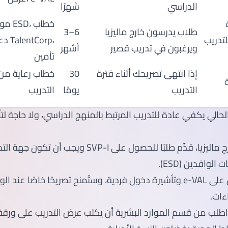
الدراسي
شهرًا
موافق
طلاب يدرسون خارج ماليزيا
3–6
لتدريب
دعم م
ويرغبون في تدريب قصير
أشهر
تأمين
إذا انتهى تصريحك أثناء فترة
30
خطاب رعاية من
التدريب
يومًا
التدريب
لحالي يكفي عادة للتدريب المرتبط بالمنهج الدراسي، ولا حاجة ل
للطلاب من خارج ماليزيا، قدِّم طلبًا للحصول على SVP-I وي
وافدين (ESD).
للدخول: احصل على e-VAL وتأشيرة دخول فردية، وستُمنح تصريحًا خاصًا عند
ءات.
اطلب من قسم الموارد البشرية أن يكتب عرض التدريب على ورقة