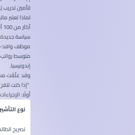
لتأمين تدريب ي
لماذا تعتبر مالي
أكثر من 100 ألف فرصة تدريب تم تنسيقها عبر منصة MyNext حتى الربع الأول من 2025.
سياسة جديدة: 
موظف وافد—مم
إندونيسيا.
وقد علّقَت مس
"إذا كنت تتقن لغة Python وتحمل تصريح طالب ساري، فسن
أولًا: الإجراءا
نوع التأشير
تصريح الطال