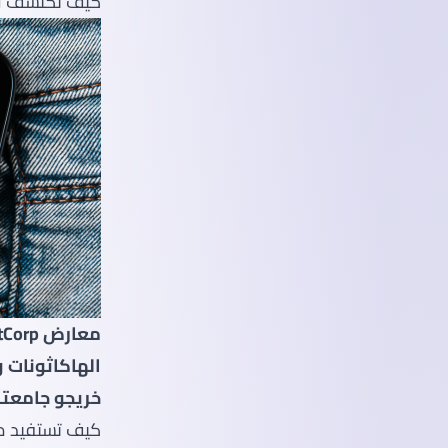
كيف تكتشف ال
معارض TalentCorp
الهاكاثونات و
خريجو جامعت
كيف تستفيد من سيا