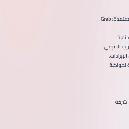
– كوالالمبور تضم أكثر من 400 شركة تقنية معتمدة؛ Grab
نوية.
 لمواكبة
أنشئ حسابًا، أكمِل اختبارًا نفسيًا سريعًا، واحصل على عروض من أكثر من 1000 شركة