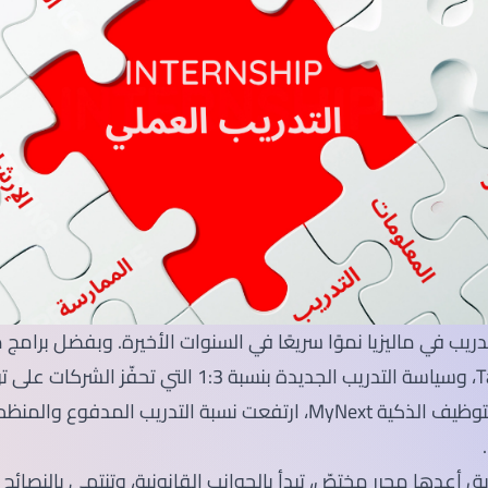
SEGi University Kota Damansara
Management and Science University (MSU)
من TalentCorp، وسياسة التدريب الجديدة بنسبة 1:3 التي تحفّز
ق أعدها محرر مختصّ، تبدأ بالجوانب القانونية، وتنتهي بالنصائح 