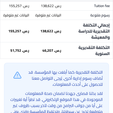
Tuition fee
ر.س.‏ 138,622
ر.س.‏ 155,257
رسوم متنوعة
البيانات غير متوفرة
البيانات غير متوفرة
إجمالي التكلفة
التقديرية للدراسة
ر.س.‏ 138,622
ر.س.‏ 155,257
والمعيشة
التكلفة التقديرية
ر.س.‏ 46,207
ر.س.‏ 51,752
السنوية
التكلفة التقديرية كما أبلغت بها المؤسسة. قد
تُضاف رسوم إدارية أخرى. يُرجى التواصل معنا
للحصول على أحدث المعلومات.
لقد بذلنا قصارى جهدنا لضمان صحة المعلومات
الموجودة في هذا الموقع الإلكتروني. قد تطرأ أية تغييرات
على أيا من جوانب البرامج من وقت لآخر بسبب ظروف غير
متوقعة تخرج عن سيطرتنا، وتحتفظ المؤسسة وإيزي يوني