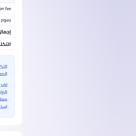
ion fee
رسوم م
إجمال
التكل
التك
المع
لقد 
البر
معلو
استخ