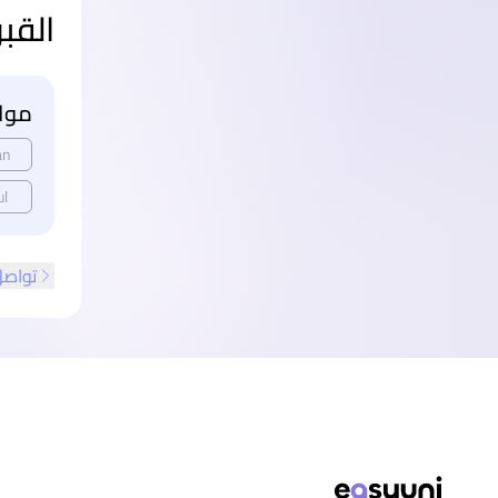
القب
مواع
an
ul
تواصل
ذييل الصفحة