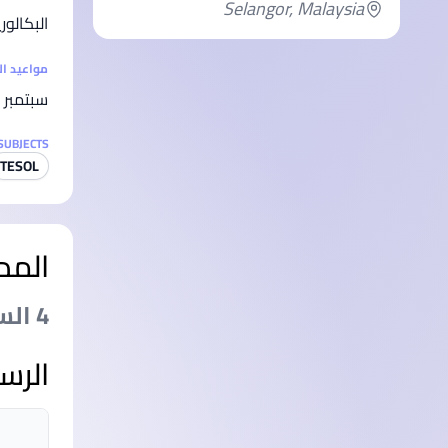
Selangor, Malaysia
البكالو
مواعيد ا
سبتمبر
SUBJECTS
TESOL
المد
4 السنةs
الرس