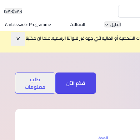
(SAR)
SAR
الدليل
المقالات
Ambassador Programme
Asia 
الشخصية أو الماليه لأي جهه غير قنواتنا الرسميه. علما ان مكتبنا
تجاهل
W
طلب
Mala
قدّم الآن
معلومات
MBA by
المدة