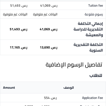
Tuition fee
ر.س.‏ 41,069
ر.س.‏ 51,493
رسوم متنوعة
البيانات غير متوفرة
البيانات غير متوفرة
إجمالي التكلفة
التقديرية للدراسة
ر.س.‏ 41,069
ر.س.‏ 51,493
والمعيشة
التكلفة التقديرية
ر.س.‏ 13,690
ر.س.‏ 17,165
السنوية
تفاصيل الرسوم الإضافية
للطلاب
الوصف
Amount
Application Fee
ر.س.‏ 554