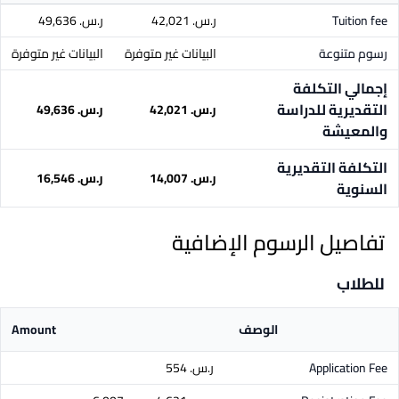
Tuition fee
ر.س.‏ 42,021
ر.س.‏ 49,636
رسوم متنوعة
البيانات غير متوفرة
البيانات غير متوفرة
إجمالي التكلفة
التقديرية للدراسة
ر.س.‏ 42,021
ر.س.‏ 49,636
والمعيشة
التكلفة التقديرية
ر.س.‏ 14,007
ر.س.‏ 16,546
السنوية
تفاصيل الرسوم الإضافية
للطلاب
الوصف
Amount
Application Fee
ر.س.‏ 554