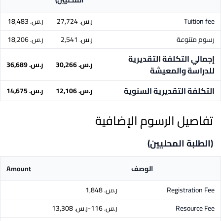
المحليين)
Tuition fee
ر.س.‏ 27,724
ر.س.‏ 18,483
رسوم متنوعة
ر.س.‏ 2,541
ر.س.‏ 18,206
إجمالي التكلفة التقديرية
ر.س.‏ 30,266
ر.س.‏ 36,689
للدراسة والمعيشة
التكلفة التقديرية السنوية
ر.س.‏ 12,106
ر.س.‏ 14,675
تفاصيل الرسوم الإضافية
(الطلبة المحليين)
الوصف
Amount
Registration Fee
ر.س.‏ 1,848
Resource Fee
ر.س.‏ 116-ر.س.‏ 13,308