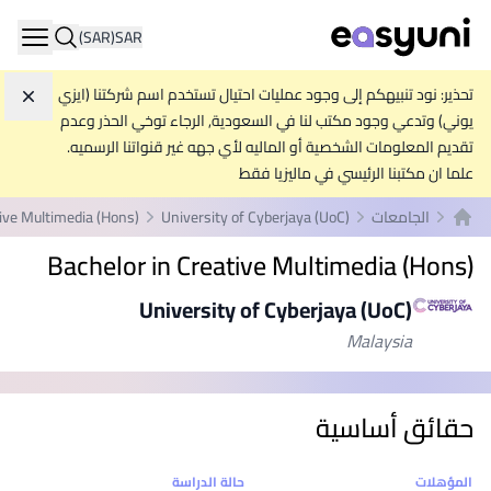
(SAR)
SAR
ation
تحذير: نود تنبيهكم إلى وجود عمليات احتيال تستخدم اسم شركتنا (ايزي
تجاه
يوني) وتدعي وجود مكتب لنا في السعودية, الرجاء توخي الحذر وعدم
تقديم المعلومات الشخصية أو الماليه لأي جهه غير قنواتنا الرسميه.
علما ان مكتبنا الرئيسي في ماليزيا فقط
الجامعات
University of Cyberjaya (UoC)
tive Multimedia (Hons)
الصفحة الرئيسية
Bachelor in Creative Multimedia (Hons)
University of Cyberjaya (UoC)
Malaysia
حقائق أساسية
إحصائيات
المؤهلات
حالة الدراسة