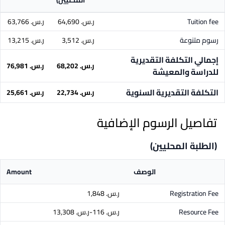
المحليين)
Tuition fee
ر.س.‏ 64,690
ر.س.‏ 63,766
رسوم متنوعة
ر.س.‏ 3,512
ر.س.‏ 13,215
إجمالي التكلفة التقديرية
ر.س.‏ 68,202
ر.س.‏ 76,981
للدراسة والمعيشة
التكلفة التقديرية السنوية
ر.س.‏ 22,734
ر.س.‏ 25,661
تفاصيل الرسوم الإضافية
(الطلبة المحليين)
الوصف
Amount
Registration Fee
ر.س.‏ 1,848
Resource Fee
ر.س.‏ 116-ر.س.‏ 13,308