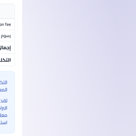
ion fee
رسوم م
إجمال
التكل
التك
المع
لقد 
البر
معلو
استخ