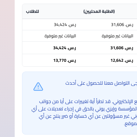
(الطلبة المحليين)
للطلاب
ر.س.‏ 31,606
ر.س.‏ 34,424
البيانات غير متوفرة
البيانات غير متوفرة
ر.س.‏ 31,606
ر.س.‏ 34,424
ر.س.‏ 12,642
ر.س.‏ 13,770
ُرجى التواصل معنا للحصول على أحدث
لكتروني. قد تطرأ أية تغييرات على أيا من جوانب
لمؤسسة وإيزي يوني بالحق في إجراء تعديلات على أي
غير مسؤولتين عن أي خسارة أو ضرر ينتج عن أي
موقع.