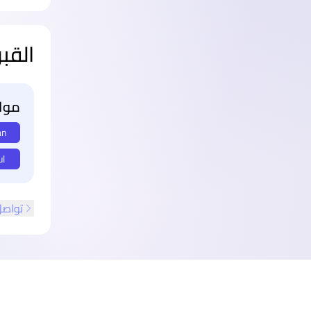
القب
مواع
an
ul
تواصل
ذييل الصفحة