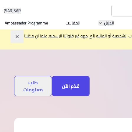
(SAR)
SAR
الدليل
المقالات
Ambassador Programme
Asia 
الشخصية أو الماليه لأي جهه غير قنواتنا الرسميه. علما ان مكتبنا
تجاهل
W
Mala
طلب
قدّم الآن
معلومات
MBA by