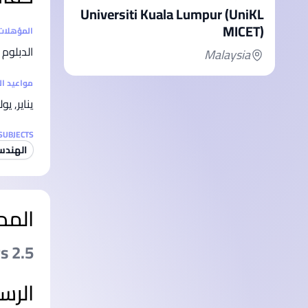
Universiti Kuala Lumpur (UniKL
MICET)
إحصائيا
المؤهلات
الدبلوم
Malaysia
مواعيد ا
يناير, يول
SUBJECTS
الهندس
المد
2.5 years
الرس