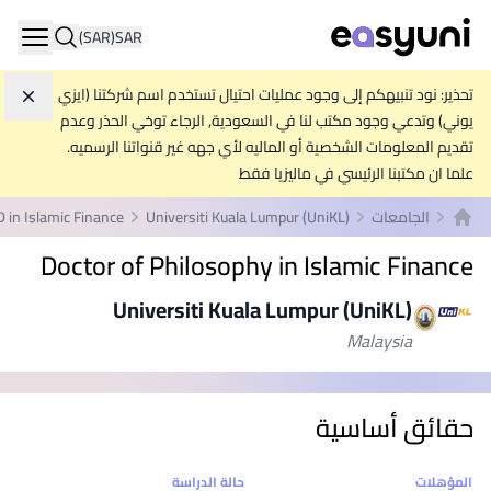
(SAR)
SAR
ation
تحذير: نود تنبيهكم إلى وجود عمليات احتيال تستخدم اسم شركتنا (ايزي
تجاه
يوني) وتدعي وجود مكتب لنا في السعودية, الرجاء توخي الحذر وعدم
تقديم المعلومات الشخصية أو الماليه لأي جهه غير قنواتنا الرسميه.
علما ان مكتبنا الرئيسي في ماليزيا فقط
الجامعات
Universiti Kuala Lumpur (UniKL)
 in Islamic Finance
الصفحة الرئيسية
Doctor of Philosophy in Islamic Finance
Universiti Kuala Lumpur (UniKL)
Malaysia
حقائق أساسية
إحصائيات
المؤهلات
حالة الدراسة