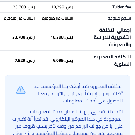
Tuition fee
ر.س.‏ 18,298
ر.س.‏ 23,788
رسوم متنوعة
البيانات غير متوفرة
البيانات غير متوفرة
إجمالي التكلفة
التقديرية للدراسة
ر.س.‏ 18,298
ر.س.‏ 23,788
والمعيشة
التكلفة التقديرية
ر.س.‏ 6,099
ر.س.‏ 7,929
السنوية
التكلفة التقديرية كما أبلغت بها المؤسسة. قد
تُضاف رسوم إدارية أخرى. يُرجى التواصل معنا
للحصول على أحدث المعلومات.
لقد بذلنا قصارى جهدنا لضمان صحة المعلومات
الموجودة في هذا الموقع الإلكتروني. قد تطرأ أية تغييرات
على أيا من جوانب البرامج من وقت لآخر بسبب ظروف غير
متوقعة تخرج عن سيطرتنا، وتحتفظ المؤسسة وإيزي يوني