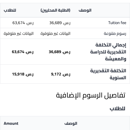
الوصف
(الطلبة المحليين)
للطلاب
Tuition fee
ر.س.‏ 36,689
ر.س.‏ 63,674
رسوم متنوعة
البيانات غير متوفرة
البيانات غير متوفرة
إجمالي التكلفة
التقديرية للدراسة
ر.س.‏ 36,689
ر.س.‏ 63,674
والمعيشة
التكلفة التقديرية
ر.س.‏ 9,172
ر.س.‏ 15,918
السنوية
تفاصيل الرسوم الإضافية
للطلاب
الوصف
Amount