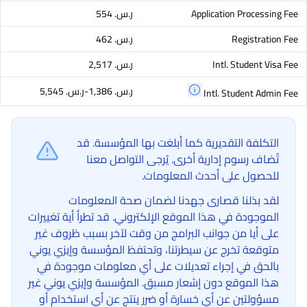
Application Processing Fee
ر.س.‏ 554
Registration Fee
ر.س.‏ 462
Intl. Student Visa Fee
ر.س.‏ 2,517
ر.س.‏ 1,386-ر.س.‏ 5,545
Intl. Student Admin Fee
التكلفة التقديرية كما أبلغت بها المؤسسة. قد
تُضاف رسوم إدارية أخرى. يُرجى التواصل معنا
للحصول على أحدث المعلومات.
لقد بذلنا قصارى جهدنا لضمان صحة المعلومات
الموجودة في هذا الموقع الإلكتروني. قد تطرأ أية تغييرات
على أيا من جوانب البرامج من وقت لآخر بسبب ظروف غير
متوقعة تخرج عن سيطرتنا، وتحتفظ المؤسسة وإيزي يوني
بالحق في إجراء تعديلات على أي معلومات موجودة في
هذا الموقع دون إشعار مسبق. المؤسسة وإيزي يوني غير
مسؤولتين عن أي خسارة أو ضرر ينتج عن أي استخدام أو