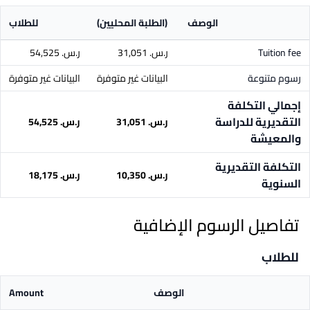
الوصف
(الطلبة المحليين)
للطلاب
Tuition fee
ر.س.‏ 31,051
ر.س.‏ 54,525
رسوم متنوعة
البيانات غير متوفرة
البيانات غير متوفرة
إجمالي التكلفة
التقديرية للدراسة
ر.س.‏ 31,051
ر.س.‏ 54,525
والمعيشة
التكلفة التقديرية
ر.س.‏ 10,350
ر.س.‏ 18,175
السنوية
تفاصيل الرسوم الإضافية
للطلاب
الوصف
Amount