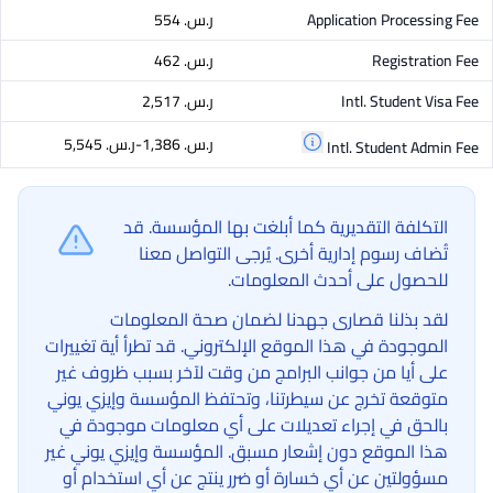
Application Processing Fee
ر.س.‏ 554
Registration Fee
ر.س.‏ 462
Intl. Student Visa Fee
ر.س.‏ 2,517
ر.س.‏ 1,386-ر.س.‏ 5,545
Intl. Student Admin Fee
التكلفة التقديرية كما أبلغت بها المؤسسة. قد
تُضاف رسوم إدارية أخرى. يُرجى التواصل معنا
للحصول على أحدث المعلومات.
لقد بذلنا قصارى جهدنا لضمان صحة المعلومات
الموجودة في هذا الموقع الإلكتروني. قد تطرأ أية تغييرات
على أيا من جوانب البرامج من وقت لآخر بسبب ظروف غير
متوقعة تخرج عن سيطرتنا، وتحتفظ المؤسسة وإيزي يوني
بالحق في إجراء تعديلات على أي معلومات موجودة في
هذا الموقع دون إشعار مسبق. المؤسسة وإيزي يوني غير
مسؤولتين عن أي خسارة أو ضرر ينتج عن أي استخدام أو