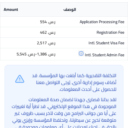
الوصف
Amount
Application Processing Fee
ر.س.‏ 554
Registration Fee
ر.س.‏ 462
Intl. Student Visa Fee
ر.س.‏ 2,517
ر.س.‏ 1,386-ر.س.‏ 5,545
Intl. Student Admin Fee
التكلفة التقديرية كما أبلغت بها المؤسسة. قد
تُضاف رسوم إدارية أخرى. يُرجى التواصل معنا
للحصول على أحدث المعلومات.
لقد بذلنا قصارى جهدنا لضمان صحة المعلومات
الموجودة في هذا الموقع الإلكتروني. قد تطرأ أية تغييرات
على أيا من جوانب البرامج من وقت لآخر بسبب ظروف غير
متوقعة تخرج عن سيطرتنا، وتحتفظ المؤسسة وإيزي يوني
بالحق في إجراء تعديلات على أي معلومات موجودة في