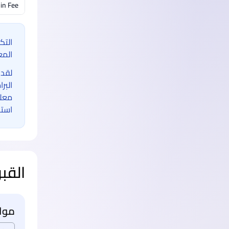
in Fee
التك
المع
لقد 
البر
معلو
استخ
القب
مواع