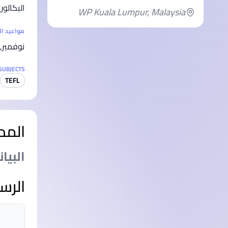
البكالو
WP Kuala Lumpur, Malaysia
مواعيد ا
نوفمبر, ف
SUBJECTS
TEFL
المد
البيا
الرس