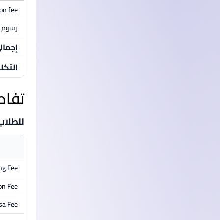
ion fee
رسوم م
إجمال
التكل
تفاص
للطلاب
ng Fee
on Fee
isa Fee