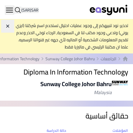
(SAR)
SAR
ation
تحذير: نود تنبيهكم إلى وجود عمليات احتيال تستخدم اسم شركتنا (ايزي
تجاه
يوني) وتدعي وجود مكتب لنا في السعودية, الرجاء توخي الحذر وعدم
تقديم المعلومات الشخصية أو الماليه لأي جهه غير قنواتنا الرسميه.
علما ان مكتبنا الرئيسي في ماليزيا فقط
الجامعات
Sunway College Johor Bahru
Information Technology
الصفحة الرئيسية
Diploma In Information Technology
Sunway College Johor Bahru
Malaysia
حقائق أساسية
إحصائيات
المؤهلات
حالة الدراسة