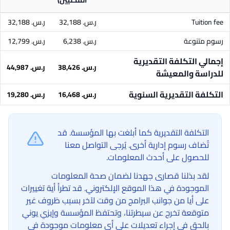
المحليين)
Tuition fee
ر.س.‏ 32,188
ر.س.‏ 32,188
رسوم متنوعة
ر.س.‏ 6,238
ر.س.‏ 12,799
إجمالي التكلفة التقديرية
ر.س.‏ 38,426
ر.س.‏ 44,987
للدراسة والمعيشة
التكلفة التقديرية السنوية
ر.س.‏ 16,468
ر.س.‏ 19,280
التكلفة التقديرية كما أبلغت بها المؤسسة. قد
تُضاف رسوم إدارية أخرى. يُرجى التواصل معنا
للحصول على أحدث المعلومات.
لقد بذلنا قصارى جهدنا لضمان صحة المعلومات
الموجودة في هذا الموقع الإلكتروني. قد تطرأ أية تغييرات
على أيا من جوانب البرامج من وقت لآخر بسبب ظروف غير
متوقعة تخرج عن سيطرتنا، وتحتفظ المؤسسة وإيزي يوني
بالحق في إجراء تعديلات على أي معلومات موجودة في