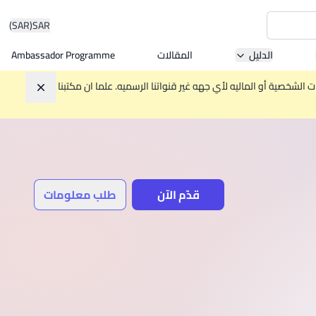
(SAR)
SAR
الدليل
المقالات
Ambassador Programme
Asia 
الشخصية أو الماليه لأي جهه غير قنواتنا الرسميه. علما ان مكتبنا
تجاهل
W
Mala
قدّم الآن
طلب معلومات
MBA by