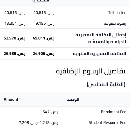
المحليين)
Tuition fee
ر.س.‏ 40,616
ر.س.‏ 40,616
رسوم متنوعة
ر.س.‏ 9,195
ر.س.‏ 13,354
إجمالي التكلفة التقديرية
ر.س.‏ 49,811
ر.س.‏ 53,970
للدراسة والمعيشة
التكلفة التقديرية السنوية
ر.س.‏ 24,906
ر.س.‏ 26,985
تفاصيل الرسوم الإضافية
(الطلبة المحليين)
الوصف
Amount
Enrolment Fee
ر.س.‏ 647
Student Resource Fee
ر.س.‏ 2,218-ر.س.‏ 7,208