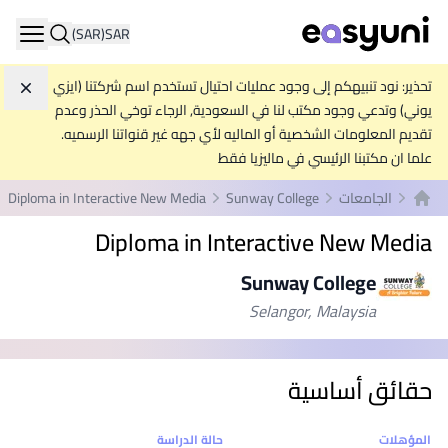
(SAR)
SAR
ation
تحذير: نود تنبيهكم إلى وجود عمليات احتيال تستخدم اسم شركتنا (ايزي
تجاه
يوني) وتدعي وجود مكتب لنا في السعودية, الرجاء توخي الحذر وعدم
تقديم المعلومات الشخصية أو الماليه لأي جهه غير قنواتنا الرسميه.
علما ان مكتبنا الرئيسي في ماليزيا فقط
الجامعات
Sunway College
Diploma in Interactive New Media
الصفحة الرئيسية
Diploma in Interactive New Media
Sunway College
Selangor, Malaysia
حقائق أساسية
إحصائيات
المؤهلات
حالة الدراسة