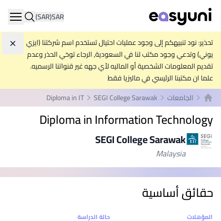
(SAR)
SAR
ation
تحذير: نود تنبيهكم إلى وجود عمليات احتيال تستخدم اسم شركتنا (ايزي
تجاه
يوني) وتدعي وجود مكتب لنا في السعودية, الرجاء توخي الحذر وعدم
تقديم المعلومات الشخصية أو الماليه لأي جهه غير قنواتنا الرسميه.
علما ان مكتبنا الرئيسي في ماليزيا فقط
الجامعات
SEGI College Sarawak
Diploma in IT
الصفحة الرئيسية
Diploma in Information Technology
SEGI College Sarawak
Malaysia
حقائق أساسية
إحصائيات
المؤهلات
حالة الدراسة