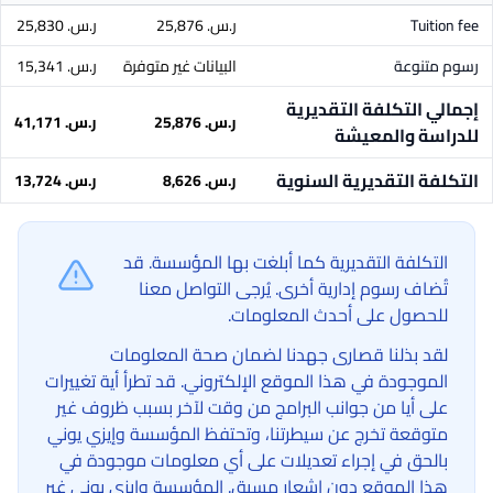
Tuition fee
ر.س.‏ 25,876
ر.س.‏ 25,830
رسوم متنوعة
البيانات غير متوفرة
ر.س.‏ 15,341
إجمالي التكلفة التقديرية
ر.س.‏ 25,876
ر.س.‏ 41,171
للدراسة والمعيشة
التكلفة التقديرية السنوية
ر.س.‏ 8,626
ر.س.‏ 13,724
التكلفة التقديرية كما أبلغت بها المؤسسة. قد
تُضاف رسوم إدارية أخرى. يُرجى التواصل معنا
للحصول على أحدث المعلومات.
لقد بذلنا قصارى جهدنا لضمان صحة المعلومات
الموجودة في هذا الموقع الإلكتروني. قد تطرأ أية تغييرات
على أيا من جوانب البرامج من وقت لآخر بسبب ظروف غير
متوقعة تخرج عن سيطرتنا، وتحتفظ المؤسسة وإيزي يوني
بالحق في إجراء تعديلات على أي معلومات موجودة في
هذا الموقع دون إشعار مسبق. المؤسسة وإيزي يوني غير