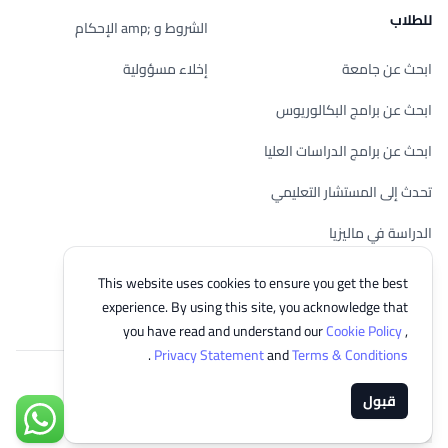
للطلاب
الشروط و ;amp الإحكام
ابحث عن جامعة
إخلاء مسؤولية
ابحث عن برامج البكالوريوس
ابحث عن برامج الدراسات العليا
تحدث إلى المستشار التعليمي
الدراسة في ماليزيا
تحقق من أهليتك
This website uses cookies to ensure you get the best
experience. By using this site, you acknowledge that
you have read and understand our
Cookie Policy
,
.
Privacy Statement
and
Terms & Conditions
© 2026 EasyUni Sdn Bhd, company registration number 200801016907
قبول
(818200-P). All rights reserved.
تواصل مع
Arabic