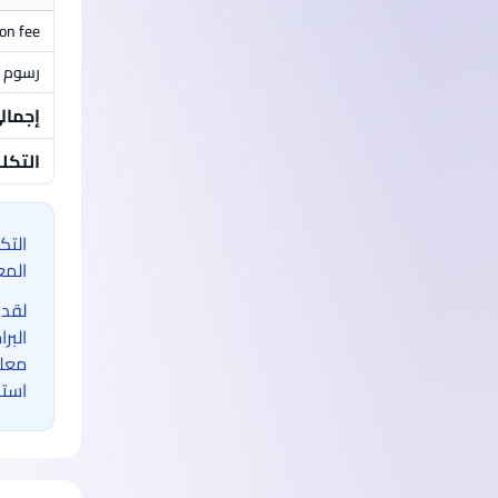
ion fee
رسوم م
إجمال
التكل
التك
المع
لقد 
البر
معلو
استخ