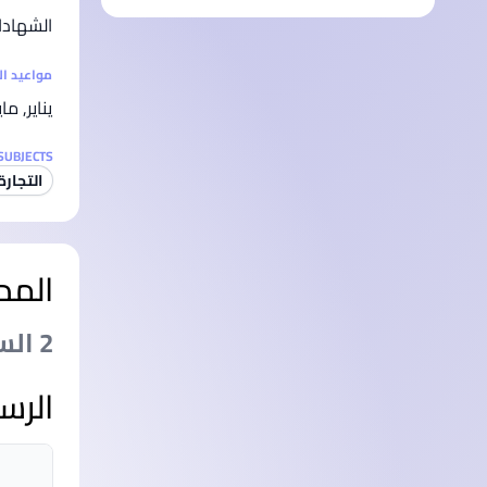
الشهادا
مواعيد ا
يناير, ما
SUBJECTS
التجارة
المد
2 السنةs
الرس