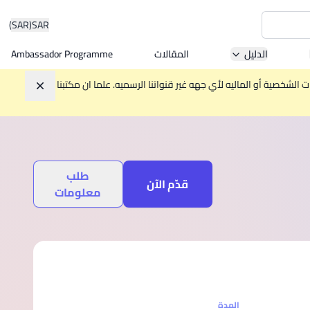
(SAR)
SAR
الدليل
المقالات
Ambassador Programme
Asia 
الشخصية أو الماليه لأي جهه غير قنواتنا الرسميه. علما ان مكتبنا
تجاهل
W
طلب
Mala
قدّم الآن
معلومات
MBA by
المدة