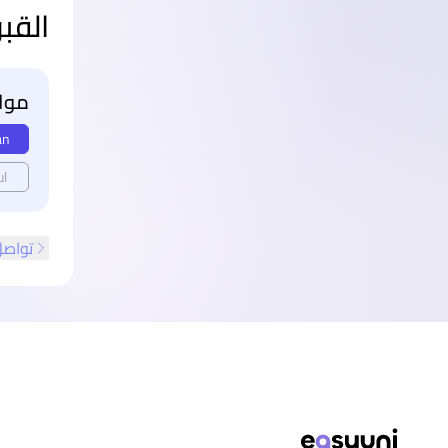
القب
مواع
an
ul
تواصل
ذييل الصفحة