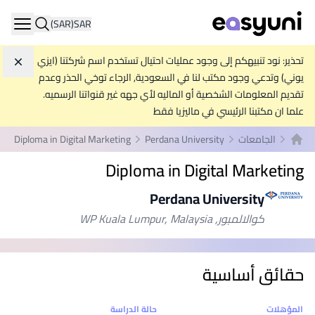
(SAR)
SAR
ation
تحذير: نود تنبيهكم إلى وجود عمليات احتيال تستخدم اسم شركتنا (ايزي
تجاه
يوني) وتدعي وجود مكتب لنا في السعودية, الرجاء توخي الحذر وعدم
تقديم المعلومات الشخصية أو الماليه لأي جهه غير قنواتنا الرسميه.
علما ان مكتبنا الرئيسي في ماليزيا فقط
الجامعات
Perdana University
Diploma in Digital Marketing
الصفحة الرئيسية
Diploma in Digital Marketing
Perdana University
كوالالمبور, WP Kuala Lumpur, Malaysia
حقائق أساسية
إحصائيات
المؤهلات
حالة الدراسة