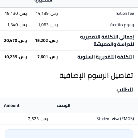
المحليين)
Tuition fee
ر.س.‏ 14,139
ر.س.‏ 19,130
رسوم متنوعة
ر.س.‏ 1,063
ر.س.‏ 1,340
إجمالي التكلفة التقديرية
ر.س.‏ 15,202
ر.س.‏ 20,470
للدراسة والمعيشة
التكلفة التقديرية السنوية
ر.س.‏ 7,601
ر.س.‏ 10,235
تفاصيل الرسوم الإضافية
للطلاب
الوصف
Amount
Student visa (EMGS)
ر.س.‏ 2,523