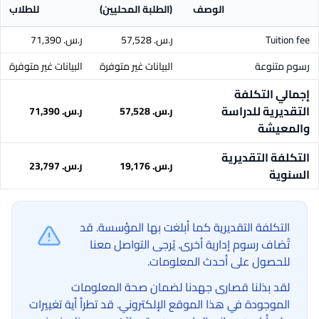
الوصف
(الطلبة المحليين)
للطلاب
Tuition fee
ر.س.‏ 57,528
ر.س.‏ 71,390
رسوم متنوعة
البيانات غير متوفرة
البيانات غير متوفرة
إجمالي التكلفة
التقديرية للدراسة
ر.س.‏ 57,528
ر.س.‏ 71,390
والمعيشة
التكلفة التقديرية
ر.س.‏ 19,176
ر.س.‏ 23,797
السنوية
التكلفة التقديرية كما أبلغت بها المؤسسة. قد
تُضاف رسوم إدارية أخرى. يُرجى التواصل معنا
للحصول على أحدث المعلومات.
لقد بذلنا قصارى جهدنا لضمان صحة المعلومات
الموجودة في هذا الموقع الإلكتروني. قد تطرأ أية تغييرات