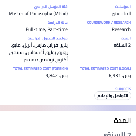
إحصائيات
المؤهلات
فئة المؤهل الدراسي
الماجستير
Master of Philosophy (MPhil)
COURSEWORK / RESEARCH
حالة الدراسة
Full-time, Part-time
Research
المدة
مواعيد الفصول الدراسية
2 السنةs
يناير, فبراير, مارس, أبريل, مايو,
يونيو, يوليو, أغسطس, سبتمبر,
أكتوبر, نوفمبر, ديسمبر
TOTAL ESTIMATED COST (FOREIGN)
TOTAL ESTIMATED COST (LOCAL)
ر.س.‏ 6,931
ر.س.‏ 9,842
SUBJECTS
التواصل والإعلام
المدة
2 السنةs