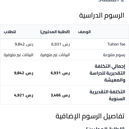
الرسوم الدراسية
الوصف
(الطلبة المحليين)
للطلاب
Tuition fee
ر.س.‏ 6,931
ر.س.‏ 9,842
رسوم متنوعة
البيانات غير متوفرة
البيانات غير متوفرة
إجمالي التكلفة
التقديرية للدراسة
ر.س.‏ 6,931
ر.س.‏ 9,842
والمعيشة
التكلفة التقديرية
ر.س.‏ 3,466
ر.س.‏ 4,921
السنوية
تفاصيل الرسوم الإضافية