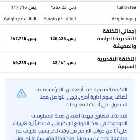
Tuition fee
ر.س.‏ 126,423
ر.س.‏ 147,716
رسوم متنوعة
البيانات غير متوفرة
البيانات غير متوفرة
إجمالي التكلفة
التقديرية للدراسة
ر.س.‏ 126,423
ر.س.‏ 147,716
والمعيشة
التكلفة التقديرية
ر.س.‏ 42,141
ر.س.‏ 49,239
السنوية
التكلفة التقديرية كما أبلغت بها المؤسسة. قد
تُضاف رسوم إدارية أخرى. يُرجى التواصل معنا
للحصول على أحدث المعلومات.
لقد بذلنا قصارى جهدنا لضمان صحة المعلومات
الموجودة في هذا الموقع الإلكتروني. قد تطرأ أية تغييرات
على أيا من جوانب البرامج من وقت لآخر بسبب ظروف غير
متوقعة تخرج عن سيطرتنا، وتحتفظ المؤسسة وإيزي يوني