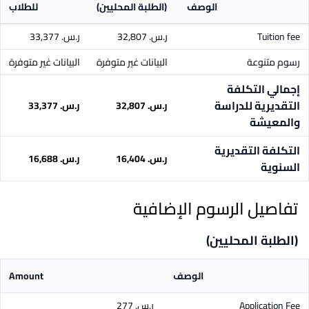
الوصف
(الطلبة المحليين)
للطلاب
Tuition fee
ر.س.‏ 32,807
ر.س.‏ 33,377
رسوم متنوعة
البيانات غير متوفرة
البيانات غير متوفرة
إجمالي التكلفة
التقديرية للدراسة
ر.س.‏ 32,807
ر.س.‏ 33,377
والمعيشة
التكلفة التقديرية
ر.س.‏ 16,404
ر.س.‏ 16,688
السنوية
تفاصيل الرسوم الإضافية
(الطلبة المحليين)
الوصف
Amount
Application Fee
ر.س.‏ 277