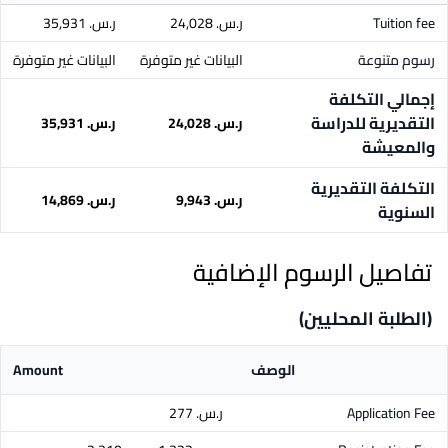
Tuition fee
ر.س.‏ 24,028
ر.س.‏ 35,931
رسوم متنوعة
البيانات غير متوفرة
البيانات غير متوفرة
إجمالي التكلفة
التقديرية للدراسة
ر.س.‏ 24,028
ر.س.‏ 35,931
والمعيشة
التكلفة التقديرية
ر.س.‏ 9,943
ر.س.‏ 14,869
السنوية
تفاصيل الرسوم الإضافية
(الطلبة المحليين)
الوصف
Amount
Application Fee
ر.س.‏ 277