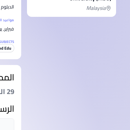
الدبلوم
Malaysia
مواعيد ا
فبراير, ي
SUBJECTS
od Edu
المد
29 الشهرs
الرس