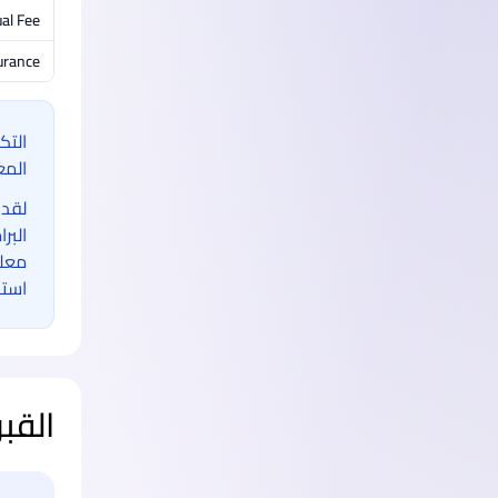
al Fee
urance
التك
المع
لقد 
البر
معلو
استخ
القب