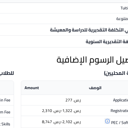
Tuit
تنوعة
ي التكلفة التقديرية للدراسة والمعيشة
فة التقديرية السنوية
يل الرسوم الإضافية
 المحليين)
للطلاب
الوصف
Amount
Applicat
ر.س.‏ 277
in Fee
Registrati
ر.س.‏ 1,322-ر.س.‏ 2,310
m Fee
ر.س.‏ 2,102-ر.س.‏ 8,747
PEC / Soft
 Skills