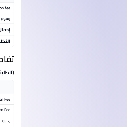
ion fee
رسوم م
إجمال
التكل
تفاص
(الطلبة
ion Fee
on Fee
 Skills