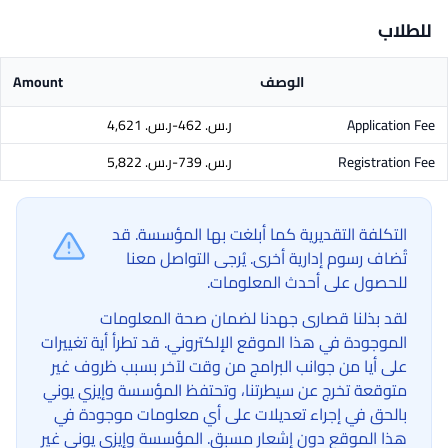
للطلاب
الوصف
Amount
Application Fee
ر.س.‏ 462-ر.س.‏ 4,621
Registration Fee
ر.س.‏ 739-ر.س.‏ 5,822
التكلفة التقديرية كما أبلغت بها المؤسسة. قد
تُضاف رسوم إدارية أخرى. يُرجى التواصل معنا
للحصول على أحدث المعلومات.
لقد بذلنا قصارى جهدنا لضمان صحة المعلومات
الموجودة في هذا الموقع الإلكتروني. قد تطرأ أية تغييرات
على أيا من جوانب البرامج من وقت لآخر بسبب ظروف غير
متوقعة تخرج عن سيطرتنا، وتحتفظ المؤسسة وإيزي يوني
بالحق في إجراء تعديلات على أي معلومات موجودة في
هذا الموقع دون إشعار مسبق. المؤسسة وإيزي يوني غير