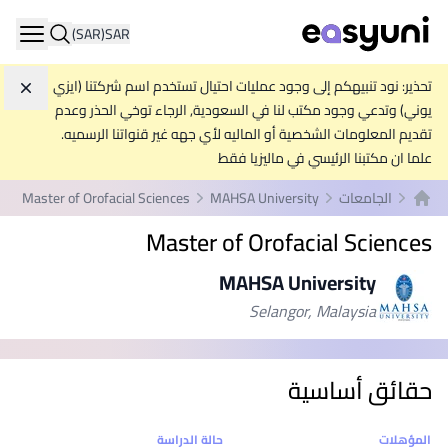
(SAR)
SAR
ation
تحذير: نود تنبيهكم إلى وجود عمليات احتيال تستخدم اسم شركتنا (ايزي
تجاه
يوني) وتدعي وجود مكتب لنا في السعودية, الرجاء توخي الحذر وعدم
تقديم المعلومات الشخصية أو الماليه لأي جهه غير قنواتنا الرسميه.
علما ان مكتبنا الرئيسي في ماليزيا فقط
الجامعات
MAHSA University
Master of Orofacial Sciences
الصفحة الرئيسية
Master of Orofacial Sciences
MAHSA University
Selangor, Malaysia
حقائق أساسية
إحصائيات
المؤهلات
حالة الدراسة