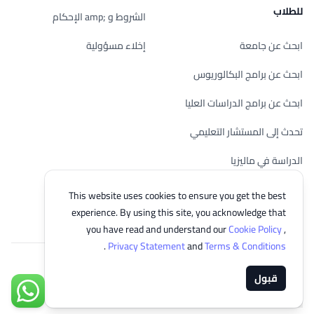
للطلاب
الشروط و ;amp الإحكام
ابحث عن جامعة
إخلاء مسؤولية
ابحث عن برامج البكالوريوس
ابحث عن برامج الدراسات العليا
تحدث إلى المستشار التعليمي
الدراسة في ماليزيا
تحقق من أهليتك
This website uses cookies to ensure you get the best
experience. By using this site, you acknowledge that
you have read and understand our
Cookie Policy
,
.
Privacy Statement
and
Terms & Conditions
© 2026 EasyUni Sdn Bhd, company registration number 200801016907
قبول
(818200-P). All rights reserved.
تواصل مع
Arabic