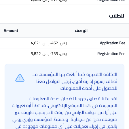
للطلاب
الوصف
Amount
Application Fee
ر.س.‏ 462-ر.س.‏ 4,621
Registration Fee
ر.س.‏ 739-ر.س.‏ 5,822
التكلفة التقديرية كما أبلغت بها المؤسسة. قد
تُضاف رسوم إدارية أخرى. يُرجى التواصل معنا
للحصول على أحدث المعلومات.
لقد بذلنا قصارى جهدنا لضمان صحة المعلومات
الموجودة في هذا الموقع الإلكتروني. قد تطرأ أية تغييرات
على أيا من جوانب البرامج من وقت لآخر بسبب ظروف غير
متوقعة تخرج عن سيطرتنا، وتحتفظ المؤسسة وإيزي يوني
بالحق في إجراء تعديلات على أي معلومات موجودة في