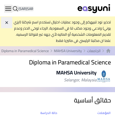
(SAR)
SAR
ation
تحذير: نود تنبيهكم إلى وجود عمليات احتيال تستخدم اسم شركتنا (ايزي
تجاه
يوني) وتدعي وجود مكتب لنا في السعودية, الرجاء توخي الحذر وعدم
تقديم المعلومات الشخصية أو الماليه لأي جهه غير قنواتنا الرسميه.
علما ان مكتبنا الرئيسي في ماليزيا فقط
الجامعات
MAHSA University
Diploma in Paramedical Science
الصفحة الرئيسية
Diploma in Paramedical Science
MAHSA University
Selangor, Malaysia
حقائق أساسية
إحصائيات
المؤهلات
حالة الدراسة