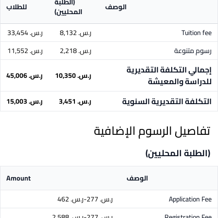
(الطلبة
الوصف
للطلاب
المحليين)
Tuition fee
ر.س.‏ 8,132
ر.س.‏ 33,454
رسوم متنوعة
ر.س.‏ 2,218
ر.س.‏ 11,552
إجمالي التكلفة التقديرية
ر.س.‏ 10,350
ر.س.‏ 45,006
للدراسة والمعيشة
التكلفة التقديرية السنوية
ر.س.‏ 3,451
ر.س.‏ 15,003
تفاصيل الرسوم الإضافية
(الطلبة المحليين)
الوصف
Amount
Application Fee
ر.س.‏ 277-ر.س.‏ 462
Registration Fee
ر.س.‏ 277-ر.س.‏ 2,588