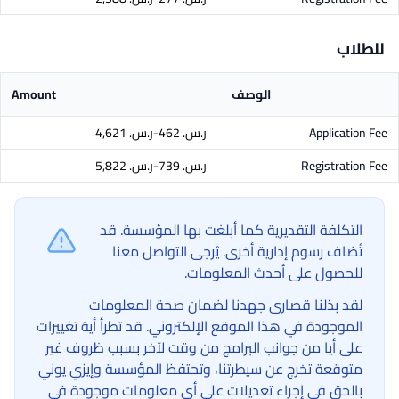
للطلاب
الوصف
Amount
Application Fee
ر.س.‏ 462-ر.س.‏ 4,621
Registration Fee
ر.س.‏ 739-ر.س.‏ 5,822
التكلفة التقديرية كما أبلغت بها المؤسسة. قد
تُضاف رسوم إدارية أخرى. يُرجى التواصل معنا
للحصول على أحدث المعلومات.
لقد بذلنا قصارى جهدنا لضمان صحة المعلومات
الموجودة في هذا الموقع الإلكتروني. قد تطرأ أية تغييرات
على أيا من جوانب البرامج من وقت لآخر بسبب ظروف غير
متوقعة تخرج عن سيطرتنا، وتحتفظ المؤسسة وإيزي يوني
بالحق في إجراء تعديلات على أي معلومات موجودة في