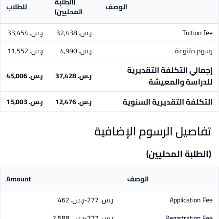
(الطلبة
الوصف
للطلاب
المحليين)
Tuition fee
ر.س.‏ 32,438
ر.س.‏ 33,454
رسوم متنوعة
ر.س.‏ 4,990
ر.س.‏ 11,552
إجمالي التكلفة التقديرية
ر.س.‏ 37,428
ر.س.‏ 45,006
للدراسة والمعيشة
التكلفة التقديرية السنوية
ر.س.‏ 12,476
ر.س.‏ 15,003
تفاصيل الرسوم الإضافية
(الطلبة المحليين)
الوصف
Amount
Application Fee
ر.س.‏ 277-ر.س.‏ 462
Registration Fee
ر.س.‏ 277-ر.س.‏ 2,588