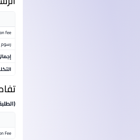
الرس
ion fee
رسوم م
إجمال
التكل
تفاص
(الطلبة
on Fee