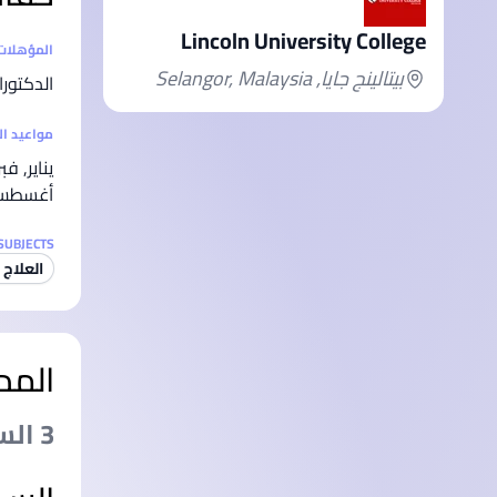
Lincoln University College
إحصائيا
المؤهلات
بيتالينج جايا, Selangor, Malaysia
الدكتورا
مواعيد ا
يناير, فب
أغسطس, 
SUBJECTS
العلاج
المد
3 السنةs