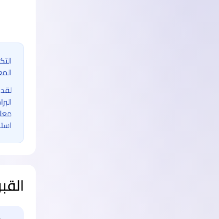
التك
المع
لقد 
البر
معلو
استخ
القب