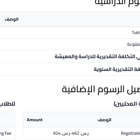
وم الدراسية
الوصف
Tuit
تنوعة
ي التكلفة التقديرية للدراسة والمعيشة
فة التقديرية السنوية
يل الرسوم الإضافية
 المحليين)
للطلاب
الوصف
Amount
Registrati
ر.س.‏ 462-ر.س.‏ 924
ng Fee