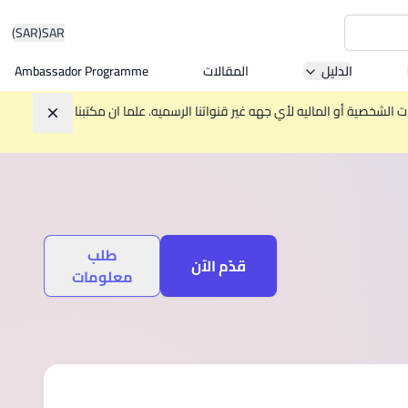
(SAR)
SAR
الدليل
المقالات
Ambassador Programme
Asia 
الشخصية أو الماليه لأي جهه غير قنواتنا الرسميه. علما ان مكتبنا
تجاهل
W
Mala
طلب
قدّم الآن
معلومات
MBA by