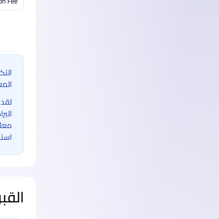
on Fee
التك
المع
لقد 
البر
معلو
استخ
القب