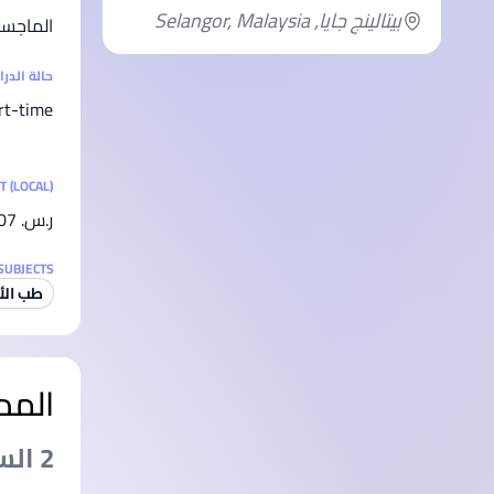
بيتالينج جايا, Selangor, Malaysia
الماجست
حالة الدر
rt-time
T (LOCAL)
ر.س.‏ 32,807
SUBJECTS
طب الأ
المد
2 السنةs