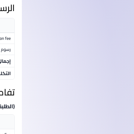
الرس
ion fee
رسوم م
إجمال
التكل
تفاص
(الطلبة