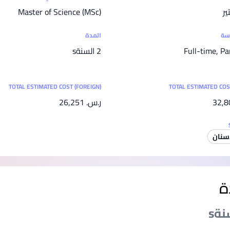
SEGi University Kota Damansara
ير
Master of Science (MSc)
اسة
المدة
Full-time, Pa
2 السنةs
Management and Science University (MSU)
TOTAL ESTIMATED COST (FOREIGN)
TOTAL ESTIMATED COS
ر.س.‏ 26,251
سنان
ة