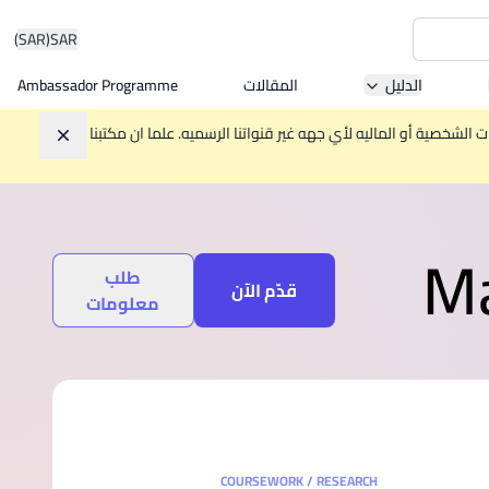
(SAR)
SAR
الدليل
المقالات
Ambassador Programme
Asia 
الشخصية أو الماليه لأي جهه غير قنواتنا الرسميه. علما ان مكتبنا
تجاهل
W
Ma
طلب
Mala
قدّم الآن
معلومات
MBA by
COURSEWORK / RESEARCH