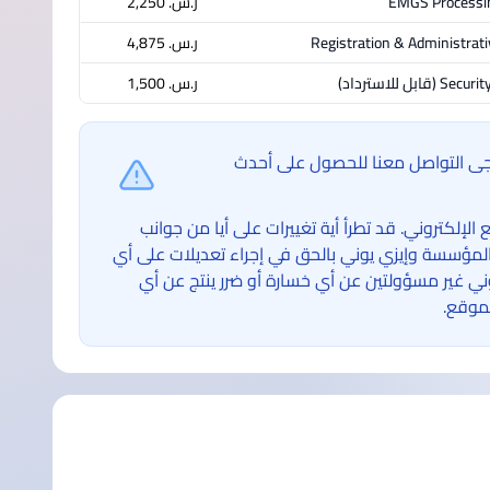
EMGS Processi
ر.س.‏ 2,250
Registration & Administrati
ر.س.‏ 4,875
Securit
(قابل للاسترداد)
ر.س.‏ 1,500
ُرجى التواصل معنا للحصول على أحدث
لكتروني. قد تطرأ أية تغييرات على أيا من جوانب
لمؤسسة وإيزي يوني بالحق في إجراء تعديلات على أي
غير مسؤولتين عن أي خسارة أو ضرر ينتج عن أي
موقع.